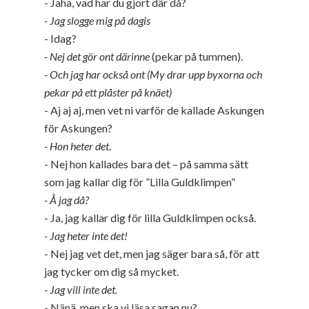
- Jaha, vad har du gjort där då?
- Jag slogge mig på dagis
- Idag?
- Nej det gör ont därinne
(pekar på tummen).
- Och jag har också ont (My drar upp byxorna och
pekar på ett plåster på knäet)
- Aj aj aj, men vet ni varför de kallade Askungen
för Askungen?
- Hon heter det
.
- Nej hon kallades bara det – på samma sätt
som jag kallar dig för ”Lilla Guldklimpen”
- Å jag då?
- Ja, jag kallar dig för lilla Guldklimpen också.
- Jag heter inte det!
- Nej jag vet det, men jag säger bara så, för att
jag tycker om dig så mycket.
- Jag vill inte det.
- Nänä, men ska vi läsa sagan nu?