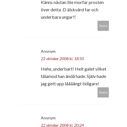
Känns nästan lite morfar prosten
över detta :D älskvärd far och
underbara ungar!!
Svara
Anonym
22 oktober 2008 kl. 18:50
Hehe, underbart! Helt galet vilket
tålamod han ändå hade. Själv hade
jag gett upp låååångt tidigare!
Svara
Anonym
22 oktober 2008 kl. 20:24