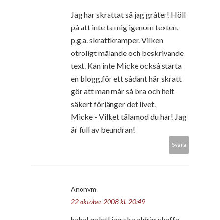
Jag har skrattat så jag gråter! Höll
på att inte ta mig igenom texten,
p.g.a. skrattkramper. Vilken
otroligt målande och beskrivande
text. Kan inte Micke också starta
en blogg,för ett sådant här skratt
gör att man mår så bra och helt
säkert förlänger det livet.
Micke - Vilket tålamod du har! Jag
är full av beundran!
Svara
Anonym
22 oktober 2008 kl. 20:49
haha! galet! jag ska aldrig skaffa