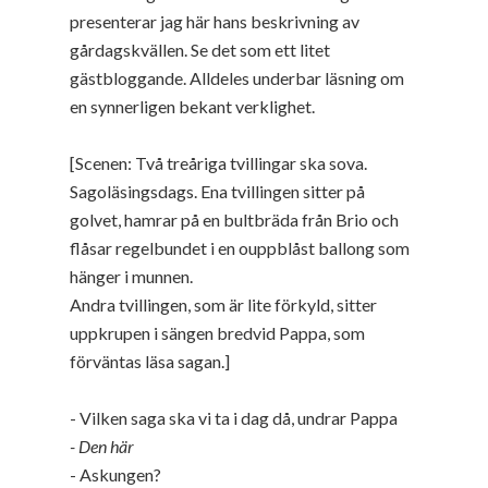
presenterar jag här hans beskrivning av
gårdagskvällen. Se det som ett litet
gästbloggande. Alldeles underbar läsning om
en synnerligen bekant verklighet.
[Scenen: Två treåriga tvillingar ska sova.
Sagoläsingsdags. Ena tvillingen sitter på
golvet, hamrar på en bultbräda från Brio och
flåsar regelbundet i en ouppblåst ballong som
hänger i munnen.
Andra tvillingen, som är lite förkyld, sitter
uppkrupen i sängen bredvid Pappa, som
förväntas läsa sagan.]
- Vilken saga ska vi ta i dag då, undrar Pappa
- Den här
- Askungen?