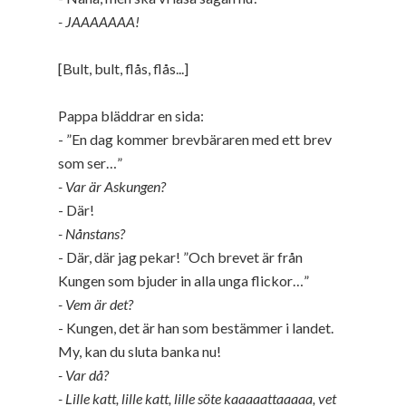
- JAAAAAAA!
[Bult, bult, flås, flås...]
Pappa bläddrar en sida:
- ”En dag kommer brevbäraren med ett brev
som ser…”
- Var är Askungen?
- Där!
- Nånstans?
- Där, där jag pekar! ”Och brevet är från
Kungen som bjuder in alla unga flickor…”
- Vem är det?
- Kungen, det är han som bestämmer i landet.
My, kan du sluta banka nu!
- Var då?
- Lille katt, lille katt, lille söte kaaaaattaaaaa, vet