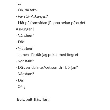
- Ja
- Ok, då tar vi…
- Var står Askungen?
- Här på framsidan [Pappa pekar på ordet
Askungen]
- Nånstans?
- Där!
- Nånstans?
- Jamen där där jag pekar med fingret
- Nånstans?
- Där, ser du inte A:et som är i början?
- Nånstans
?
- Där
- Okej
[Bult, bult, flås, flås..]