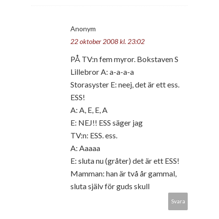
Anonym
22 oktober 2008 kl. 23:02
PÅ TV:n fem myror. Bokstaven S
Lillebror A: a-a-a-a
Storasyster E: neej, det är ett ess.
ESS!
A: A, E, E, A
E: NEJ!! ESS säger jag
TV:n: ESS. ess.
A: Aaaaa
E: sluta nu (gråter) det är ett ESS!
Mamman: han är två år gammal,
sluta själv för guds skull
Svara