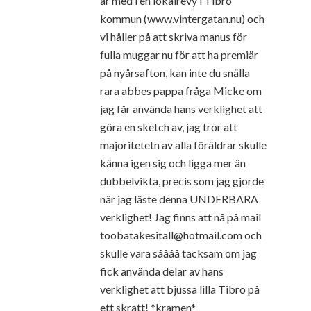
är med i en lokalrevy i Tibro
kommun (www.vintergatan.nu) och
vi håller på att skriva manus för
fulla muggar nu för att ha premiär
på nyårsafton, kan inte du snälla
rara abbes pappa fråga Micke om
jag får använda hans verklighet att
göra en sketch av, jag tror att
majoritetetn av alla föräldrar skulle
känna igen sig och ligga mer än
dubbelvikta, precis som jag gjorde
när jag läste denna UNDERBARA
verklighet! Jag finns att nå på mail
toobatakesitall@hotmail.com och
skulle vara såååå tacksam om jag
fick använda delar av hans
verklighet att bjussa lilla Tibro på
ett skratt! *kramen*