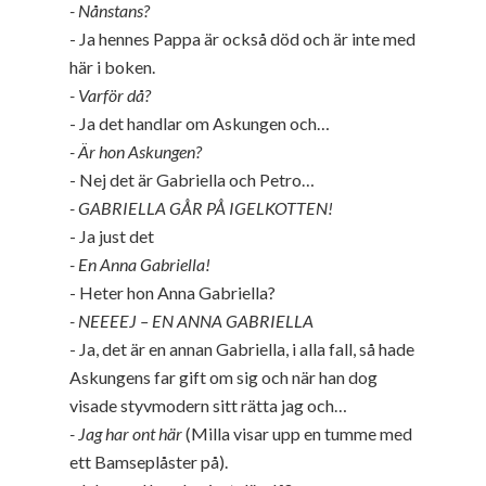
- Nånstans?
- Ja hennes Pappa är också död och är inte med
här i boken.
- Varför då?
- Ja det handlar om Askungen och…
- Är hon Askungen?
- Nej det är Gabriella och Petro…
- GABRIELLA GÅR PÅ IGELKOTTEN!
- Ja just det
- En Anna Gabriella!
- Heter hon Anna Gabriella?
- NEEEEJ – EN ANNA GABRIELLA
- Ja, det är en annan Gabriella, i alla fall, så hade
Askungens far gift om sig och när han dog
visade styvmodern sitt rätta jag och…
- Jag har ont här
(Milla visar upp en tumme med
ett Bamseplåster på).