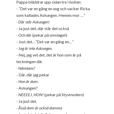
Pappa bläddrar upp sidan tre i boken:
- ”Det var en gång en ung och vacker flicka
som kallades Askungen. Hennes mor …”
- Där står Askungen!
- Ja just det, där står det också
- Och där
(pekar på omslaget)
- Just det…”Det var en gång en…”
- Jag är inte Askungen
.
- Nej, jag vet det, det är hon som är på
teckningen där.
- Nånstans?
- Där, där jag pekar
- Hon är dum
.
- Askungen?
- NEEEEJ, HON!
(pekar på Styvmodern)
- Ja just det.
- Åsså dom är också dumma