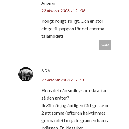
Anonym
22 oktober 2008 kl. 21:06
Roligt, roligt, roligt. Och en stor
eloge till pappan för det enorma
tålamodet!
Svara
ÅSA
22 oktober 2008 kl. 21:10
Finns det nån smiley som skrattar
så den gråter?
Ikväll när jag äntligen fått gosse nr
2 att somna (efter en halvtimmes
gormande) började grannen hamra
i väggen. En klassiker.