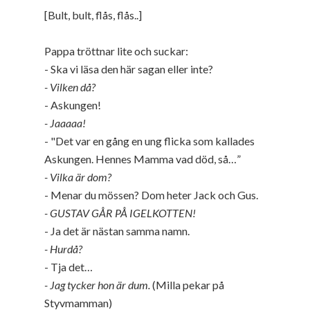
[Bult, bult, flås, flås..]
Pappa tröttnar lite och suckar:
- Ska vi läsa den här sagan eller inte?
- Vilken då?
- Askungen!
- Jaaaaa!
- "Det var en gång en ung flicka som kallades
Askungen. Hennes Mamma vad död, så…”
- Vilka är dom?
- Menar du mössen? Dom heter Jack och Gus.
- GUSTAV GÅR PÅ IGELKOTTEN!
- Ja det är nästan samma namn.
- Hurdå?
- Tja det…
- Jag tycker hon är dum.
(Milla pekar på
Styvmamman)