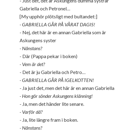
- Just det, det är Askungens dumma systrar
Gabriella och Petronel…
[My upphör plötsligt med bultandet:]
- GABRIELLA GÅR PÅ VÅRAT DAGIS!
- Nej, det här är en annan Gabriella som är
Askungens syster
- Nånstans?
- Där (Pappa pekar i boken)
- Vem är det?
- Det är ju Gabriella och Petro…
- GABRIELLA GÅR PÅ IGELKOTTEN!
- Ja just det, men det här är en annan Gabriella
- Hon gör sönder Askungens klänning!
- Ja, men det händer lite senare.
- Varför då?
- Ja, lite längre fram i boken.
- Nånstans?