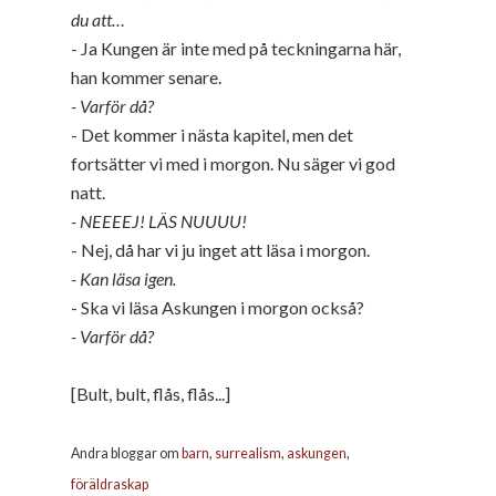
du att…
- Ja Kungen är inte med på teckningarna här,
han kommer senare.
- Varför då?
- Det kommer i nästa kapitel, men det
fortsätter vi med i morgon. Nu säger vi god
natt.
- NEEEEJ! LÄS NUUUU!
- Nej, då har vi ju inget att läsa i morgon.
- Kan läsa igen.
- Ska vi läsa Askungen i morgon också?
- Varför då?
[Bult, bult, flås, flås...]
Andra bloggar om
barn
,
surrealism
,
askungen
,
föräldraskap