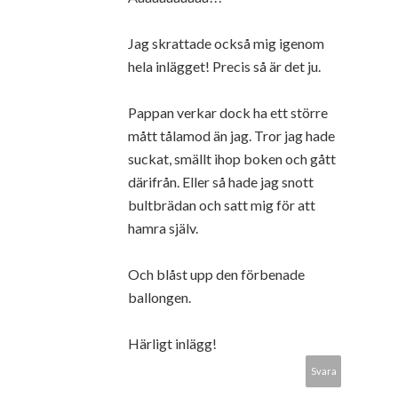
Jag skrattade också mig igenom
hela inlägget! Precis så är det ju.
Pappan verkar dock ha ett större
mått tålamod än jag. Tror jag hade
suckat, smällt ihop boken och gått
därifrån. Eller så hade jag snott
bultbrädan och satt mig för att
hamra själv.
Och blåst upp den förbenade
ballongen.
Härligt inlägg!
Svara