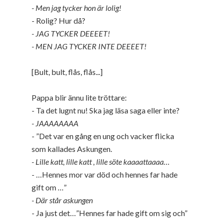
- Men jag tycker hon är lolig!
- Rolig? Hur då?
- JAG TYCKER DEEEET!
- MEN JAG TYCKER INTE DEEEET!
[Bult, bult, flås, flås...]
Pappa blir ännu lite tröttare:
- Ta det lugnt nu! Ska jag läsa saga eller inte?
- JAAAAAAAA
- ”Det var en gång en ung och vacker flicka
som kallades Askungen.
- Lille katt, lille katt , lille söte kaaaattaaaa…
- …Hennes mor var död och hennes far hade
gift om …”
- Där står askungen
- Ja just det…”Hennes far hade gift om sig och”