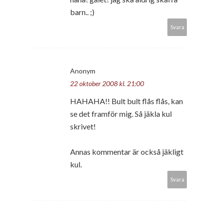
barn.. ;)
Svara
Anonym
22 oktober 2008 kl. 21:00
HAHAHA!! Bult bult flås flås, kan
se det framför mig. Så jäkla kul
skrivet!
Annas kommentar är också jäkligt
kul.
Svara