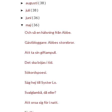
augusti
( 38 )
►
juli
( 38 )
►
juni
( 36 )
►
maj
( 36 )
▼
Och så en hälsning från Abbe.
Gästbloggare: Abbes storebror.
Att ta sin giftampull.
Det ska böjas i tid.
Sökordspoesi.
Säg hej till Syster Lo.
Svalglambå, då eller?
Att oroa sig för i natt.