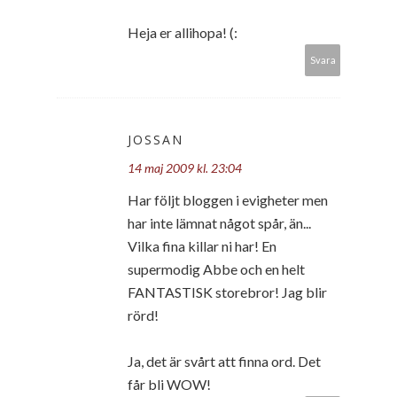
Heja er allihopa! (:
Svara
JOSSAN
14 maj 2009 kl. 23:04
Har följt bloggen i evigheter men
har inte lämnat något spår, än...
Vilka fina killar ni har! En
supermodig Abbe och en helt
FANTASTISK storebror! Jag blir
rörd!
Ja, det är svårt att finna ord. Det
får bli WOW!