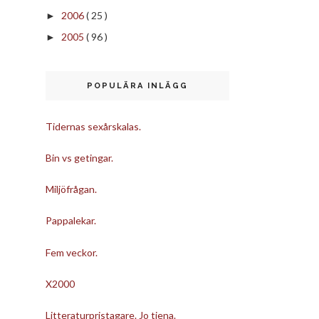
2006
( 25 )
►
2005
( 96 )
►
POPULÄRA INLÄGG
Tidernas sexårskalas.
Bin vs getingar.
Miljöfrågan.
Pappalekar.
Fem veckor.
X2000
Litteraturpristagare. Jo tjena.