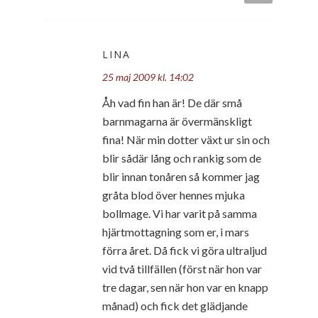
LINA
25 maj 2009 kl. 14:02
Åh vad fin han är! De där små
barnmagarna är övermänskligt
fina! När min dotter växt ur sin och
blir sådär lång och rankig som de
blir innan tonåren så kommer jag
gråta blod över hennes mjuka
bollmage. Vi har varit på samma
hjärtmottagning som er, i mars
förra året. Då fick vi göra ultraljud
vid två tillfällen (först när hon var
tre dagar, sen när hon var en knapp
månad) och fick det glädjande