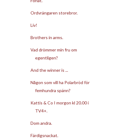
Förlåt.
Ordvrängaren storebror.
Liv!
Brothers in arms.
Vad drömmer min fru om
egentligen?
And the winner is ...
Någon som vill ha Polarbröd för
femhundra spänn?
Kattis & Co I morgon kl 20.00 i
TV4+.
Dom andra.
Färdigsnackat.