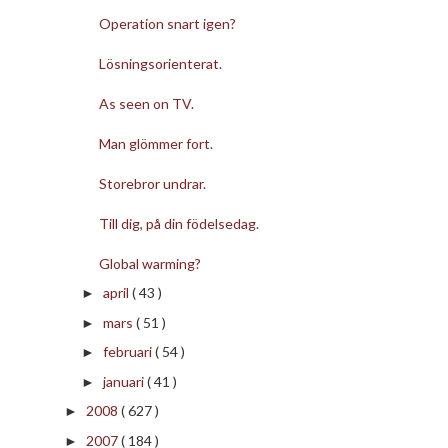
Operation snart igen?
Lösningsorienterat.
As seen on TV.
Man glömmer fort.
Storebror undrar.
Till dig, på din födelsedag.
Global warming?
april
( 43 )
►
mars
( 51 )
►
februari
( 54 )
►
januari
( 41 )
►
2008
( 627 )
►
2007
( 184 )
►