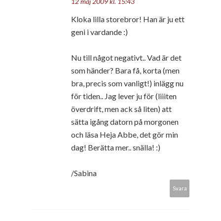
12 maj 2009 kl. 15:43
Kloka lilla storebror! Han är ju ett
geni i vardande :)
Nu till något negativt.. Vad är det
som händer? Bara få, korta (men
bra, precis som vanligt!) inlägg nu
för tiden.. Jag lever ju för (liiiten
överdrift, men ack så liten) att
sätta igång datorn på morgonen
och läsa Heja Abbe, det gör min
dag! Berätta mer.. snälla! :)
/Sabina
Svara