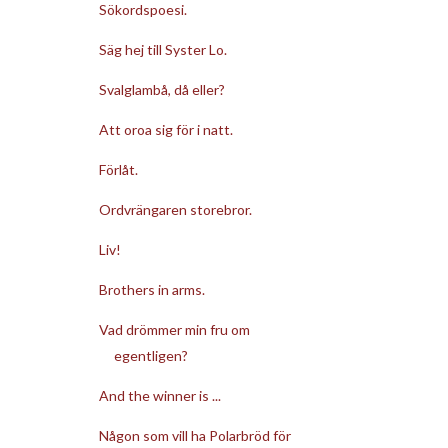
Sökordspoesi.
Säg hej till Syster Lo.
Svalglambå, då eller?
Att oroa sig för i natt.
Förlåt.
Ordvrängaren storebror.
Liv!
Brothers in arms.
Vad drömmer min fru om
egentligen?
And the winner is ...
Någon som vill ha Polarbröd för