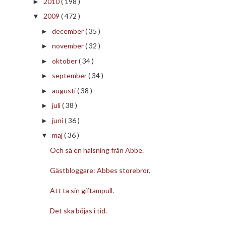
2010
( 198 )
►
2009
( 472 )
▼
december
( 35 )
►
november
( 32 )
►
oktober
( 34 )
►
september
( 34 )
►
augusti
( 38 )
►
juli
( 38 )
►
juni
( 36 )
►
maj
( 36 )
▼
Och så en hälsning från Abbe.
Gästbloggare: Abbes storebror.
Att ta sin giftampull.
Det ska böjas i tid.