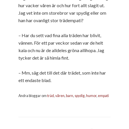
hur vacker våren är och hur fort allt slagit ut.
Jag vet inte om storebror var spydig eller om
han har ovanligt stor trädempati?
– Har du sett vad fina alla träden har blivit,
vännen. För ett par veckor sedan var de helt
kala och nu är de alldeles gröna allihopa. Jag
tycker det är så himla fint.
– Mm, säg det till det där trädet, som inte har
ett endaste blad.
Andra bloggar om
träd
,
våren
,
barn
,
spydig
,
humor
,
empati