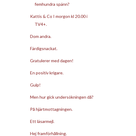
femhundra spänn?
Kattis & Co I morgon kl 20.00 i
TV4+.
Dom andra.
Färdigsnackat.
Gratulerer med dagen!
En positiv krigare.
Gulp!
Men hur gick undersökningen då?
På hjärtmottagningen.
Ett läsarmejl.
Hej framförhållning.