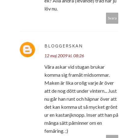
ek? Alla andra (levande) träd har ju
löv nu.
Svara
BLOGGERSKAN
12 maj 2009 kl. 08:26
Våra askar vid stugan brukar
komma sig framåt midsommar.
Maken är lika orolig varje år över
att de nog dött under vintern... Just
nu går han runt och häpnar över att
det kan komma ut så mycket grönt
ur en kastanjknopp. Inser att han på
många sätt påminner om en
femåring. ;)