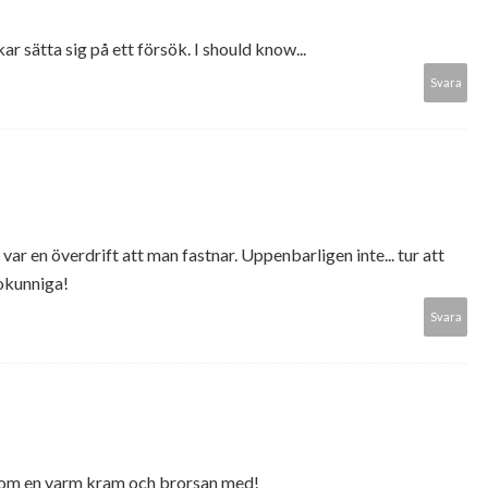
r sätta sig på ett försök. I should know...
Svara
det var en överdrift att man fastnar. Uppenbarligen inte... tur att
 okunniga!
Svara
om en varm kram och brorsan med!