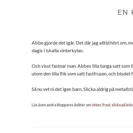
EN 
Abbe gjorde det igår. Det där jag alltid hört om, 
dagis i iskalla vinterkylan.
Och visst fastnar man. Abbes lilla tunga satt som l
utom den lilla flik som satt fastfrusen, och blodet 
Så nu vet ni det igen barn. Slicka aldrig på metallst
Läs även andra bloggares åsikter om
vinter
,
frost
,
slicka på led