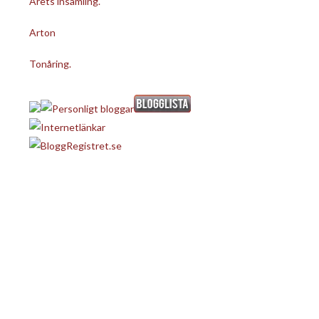
Årets insamling.
Arton
Tonåring.