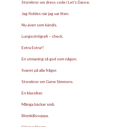
Storebror om dress code i Let's Dance.
Jag föddes när jag var liten.
Nu även som kändis.
Lungscintigrafi – check.
Extra Extra!!
En utmaning så god som någon.
Svaret på alla frågor.
Storebror om Gene Simmons.
En klassiker.
Många bäckar små.
Blomkålssoppa.
Hej nya läsare.