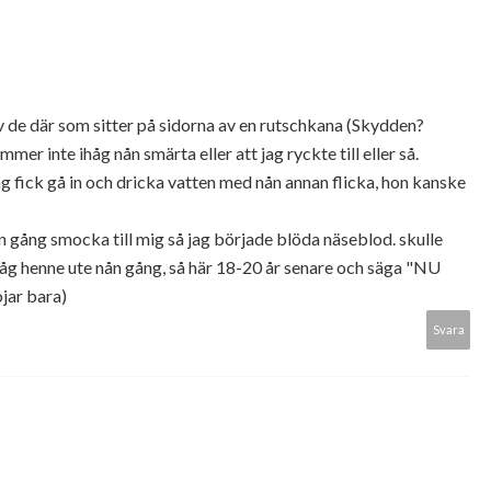
v de där som sitter på sidorna av en rutschkana (Skydden?
mmer inte ihåg nån smärta eller att jag ryckte till eller så.
g fick gå in och dricka vatten med nån annan flicka, hon kanske
 gång smocka till mig så jag började blöda näseblod. skulle
 såg henne ute nån gång, så här 18-20 år senare och säga "NU
ar bara)
Svara