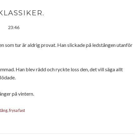
KLASSIKER.
23:46
men som tur är aldrig provat. Han slickade på ledstången utanför
immad. Han blev rädd och ryckte loss den, det vill säga allt
flödade.
änger på vintern.
stång
,
frysa fast