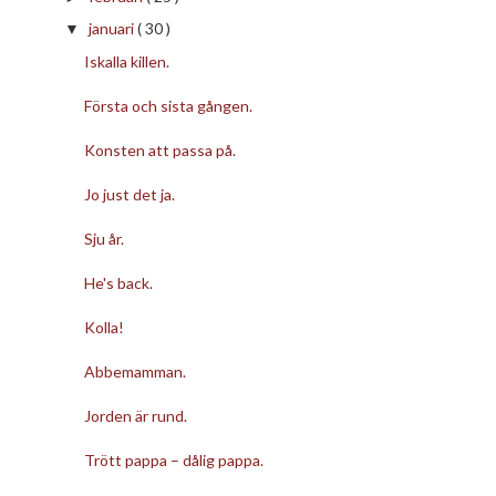
januari
( 30 )
▼
Iskalla killen.
Första och sista gången.
Konsten att passa på.
Jo just det ja.
Sju år.
He's back.
Kolla!
Abbemamman.
Jorden är rund.
Trött pappa – dålig pappa.