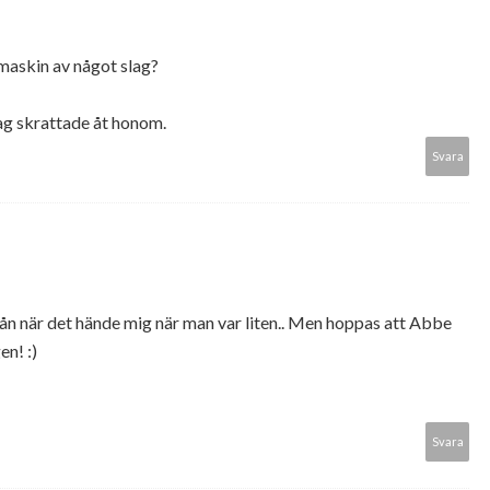
 maskin av något slag?
ag skrattade åt honom.
Svara
rån när det hände mig när man var liten.. Men hoppas att Abbe
en! :)
Svara