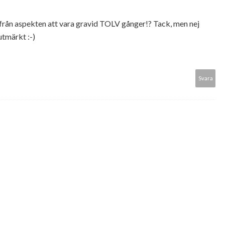
ifrån aspekten att vara gravid TOLV gånger!? Tack, men nej
utmärkt :-)
Svara