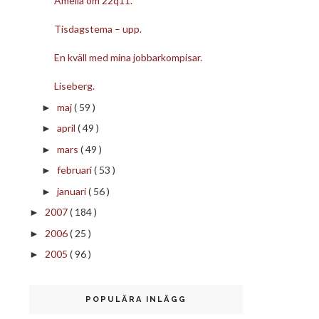
Amelia om 22q11.
Tisdagstema – upp.
En kväll med mina jobbarkompisar.
Liseberg.
maj
( 59 )
►
april
( 49 )
►
mars
( 49 )
►
februari
( 53 )
►
januari
( 56 )
►
2007
( 184 )
►
2006
( 25 )
►
2005
( 96 )
►
POPULÄRA INLÄGG