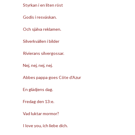
Styrkan i en liten röst
Godis i resväskan.
Och själva reklamen.
Silverkvällen i bilder
Rivierans silvergossar.
Nej, nej, nej, nej.
Abbes pappa goes Côte d'Azur
En glädjens dag.
Fredag den 13:e.
Vad luktar mormor?
I love you, ich liebe dich.