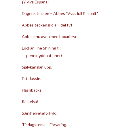
¡Y viva España!
Dagens tecken – Abbes "Vyss lull lille palt"
Abbes teckenskola – del två.
Abbe – nu även med boxarbryn.
Lockar The Shining till
penningdonationer?
Självkänslan upp.
Ett dussin.
Flashbacks.
Rättvisa?
Såinihelveteförkyld.
Tisdagstema – Förvaring.