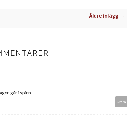
Äldre inlägg →
MMENTARER
gen går i spinn...
Svara