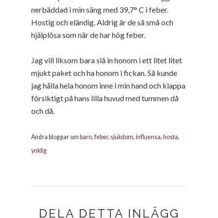
nerbäddad i min säng med 39,7° C i feber.
Hostig och eländig. Aldrig är de så små och
hjälplösa som när de har hög feber.
Jag vill liksom bara slå in honom i ett litet litet
mjukt paket och ha honom i fickan. Så kunde
jag hålla hela honom inne i min hand och klappa
försiktigt på hans lilla huvud med tummen då
och då.
Andra bloggar om
barn
,
feber
,
sjukdom
,
influensa
,
hosta
,
ynklig
DELA DETTA INLÄGG