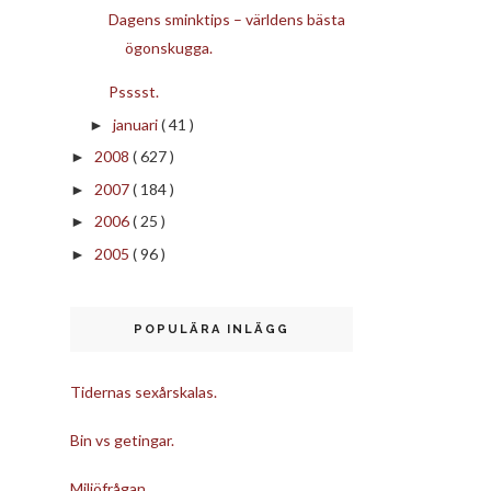
Dagens sminktips – världens bästa
ögonskugga.
Psssst.
januari
( 41 )
►
2008
( 627 )
►
2007
( 184 )
►
2006
( 25 )
►
2005
( 96 )
►
POPULÄRA INLÄGG
Tidernas sexårskalas.
Bin vs getingar.
Miljöfrågan.