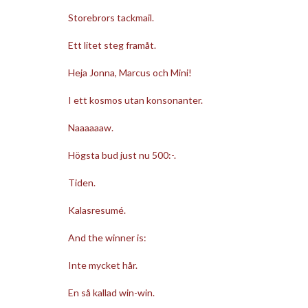
Storebrors tackmail.
Ett litet steg framåt.
Heja Jonna, Marcus och Mini!
I ett kosmos utan konsonanter.
Naaaaaaw.
Högsta bud just nu 500:-.
Tiden.
Kalasresumé.
And the winner is:
Inte mycket hår.
En så kallad win-win.