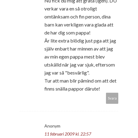
Nu fick du mig att gråta (igen). DU
verkar vara en så otroligt
omtänksam och fin person, dina
barn kan verkligen vara glada att
de har dig som pappa!
Är lite extra blödig just pga att jag
själv enbart har minnen av att jag
av min egen pappa mest blev
utskälld när jag var sjuk, eftersom
jag var så "besvärlig".
Tur att man blir påmind om att det
finns snälla pappor därute!
Svara
Anonym
11 februari 2009 kl. 22:57