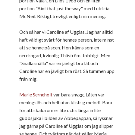
portion Vaia Con Dios 1988 och en liten
portion "Aint that just the way" med Lutricia
McNeil. Riktigt trevligt enligt min mening.
Och så har vi Caroline af Ugglas. Jag har alltid
haft väldigt svårt för hennes person, inte minst
att se henne på scen. Hon känns som en
nerdrogad, kvinnlig Thåström. Jobbigt. Men
"Snälla snälla" var en jävligt bra låt och
Caroline har en jävligt bra röst. Så tummen upp
från mig.
Marie Serneholt
var bara snygg. Låten var
meningslös och helt utan klistrig melodi. Bara
för att skaka om er lite och slänga in lite
gubbsjuka i bilden av Abbepappan, så lyssnar
jag gärna på Caroline af Ugglas om jag slipper
se henne. Och tvärtom när det gäller Marie