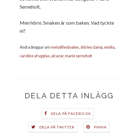
Serneholt.
Men hörni. Smaken är som baken. Vad tyckte
ni?
Andra bloggar om
melodifestivalen
,
shirley clamp
,
emilia
,
caroline af ugglas
,
alcazar
,
marie serneholt
DELA DETTA INLÄGG
DELA PÅ FACEBOOK
DELA PÅ TWITTER
PINNA