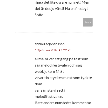
ringa det lite dyrare numret! Men
det är det ju värt!! Ha en fin dag!
Sofie
Svara
annlouisejohansson
13 februari 2010 kl. 22:25
alltså, vi var ett gäng på fest som
såg melodifestivalen och såg
webbjokern MiSt
vi var tio stycken minst som tyckte
dom
var sämsta vi sett i
melodifestivalen.
läste anders nunstedts kommentar