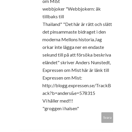
om MiSt
webbjoker "Webbjokern: åk
tillbaks till
Thailand" "Det här är rätt och slätt
det pinsammaste bidraget i den
moderna Mellons historia.Jag
orkar inte lägga ner en endaste
sekund till på att försöka beskriva
eländet" skriver Anders Nunstedt,
Expressen om Mist här är länk till
Expressen om Mist:
http://blogg.expressen.se/TrackB
ack?b=anders&e=578315
Vi håller med!!!
"groggen i halsen"
Svara