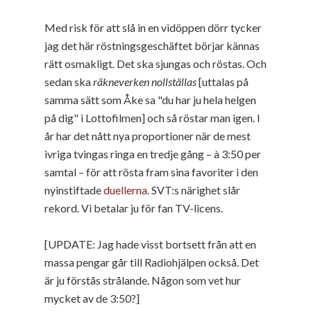
Med risk för att slå in en vidöppen dörr tycker
jag det här röstningsgeschäftet börjar kännas
rätt osmakligt. Det ska sjungas och röstas. Och
sedan ska
räkneverken nollställas
[uttalas på
samma sätt som Åke sa "du har ju hela helgen
på dig" i Lottofilmen] och så röstar man igen. I
år har det nått nya proportioner när de mest
ivriga tvingas ringa en tredje gång – à 3:50 per
samtal – för att rösta fram sina favoriter i den
nyinstiftade
duellerna
. SVT:s närighet slår
rekord. Vi betalar ju för fan TV-licens.
[UPDATE: Jag hade visst bortsett från att en
massa pengar går till Radiohjälpen också. Det
är ju förstås strålande. Någon som vet hur
mycket av de 3:50?
]