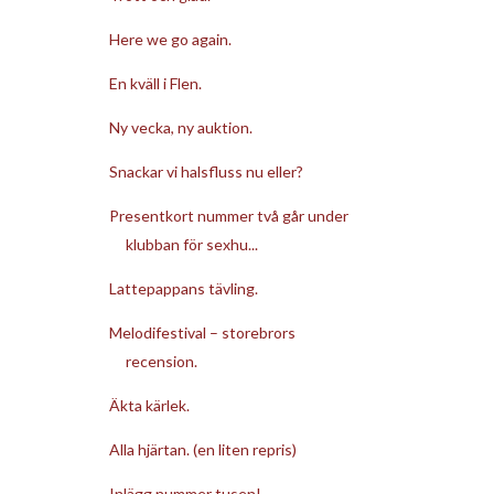
Here we go again.
En kväll i Flen.
Ny vecka, ny auktion.
Snackar vi halsfluss nu eller?
Presentkort nummer två går under
klubban för sexhu...
Lattepappans tävling.
Melodifestival – storebrors
recension.
Äkta kärlek.
Alla hjärtan. (en liten repris)
Inlägg nummer tusen!