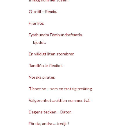
O-o-iiil – Remix.
Firar lite.
Fyrahundra Femhundrafemtio
bjudet.
En väldigt liten storebror.
Tandfén är flexibel.
Norska pirater.
Ticnet.se – som en trotsig treåring.
Välgörenhetsauktion nummer två.
Dagens tecken – Dator.
Första, andra ... tredje!