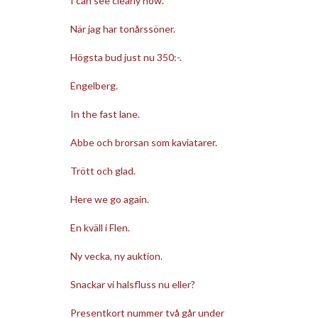
I can see clearly now.
När jag har tonårssöner.
Högsta bud just nu 350:-.
Engelberg.
In the fast lane.
Abbe och brorsan som kaviatarer.
Trött och glad.
Here we go again.
En kväll i Flen.
Ny vecka, ny auktion.
Snackar vi halsfluss nu eller?
Presentkort nummer två går under