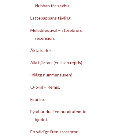
klubban för sexhu...
Lattepappans tävling.
Melodifestival – storebrors
recension.
Äkta kärlek.
Alla hjärtan. (en liten repris)
Inlägg nummer tusen!
O-o-iiil – Remix.
Firar lite.
Fyrahundra Femhundrafemtio
bjudet.
En väldigt liten storebror.