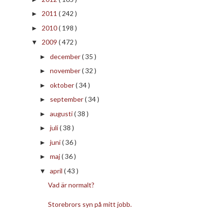
2011
( 242 )
►
2010
( 198 )
►
2009
( 472 )
▼
december
( 35 )
►
november
( 32 )
►
oktober
( 34 )
►
september
( 34 )
►
augusti
( 38 )
►
juli
( 38 )
►
juni
( 36 )
►
maj
( 36 )
►
april
( 43 )
▼
Vad är normalt?
Storebrors syn på mitt jobb.