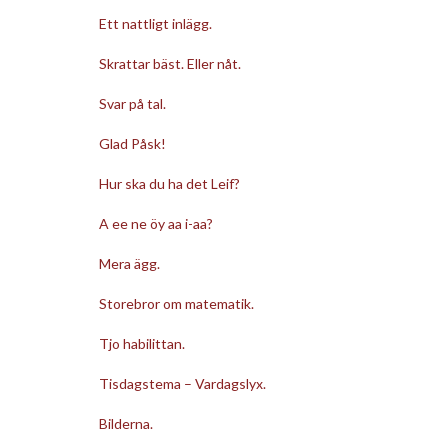
Ett nattligt inlägg.
Skrattar bäst. Eller nåt.
Svar på tal.
Glad Påsk!
Hur ska du ha det Leif?
A ee ne öy aa i-aa?
Mera ägg.
Storebror om matematik.
Tjo habilittan.
Tisdagstema – Vardagslyx.
Bilderna.