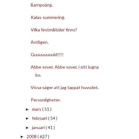
Barnpoäng.
Kalas-summering.
Vilka festmåltider finns?
Äntligen.
Guuuuuuuuld!!!!
Abbe sover, Abbe sover, i sitt lugna
bo.
Vissa säger att jag tappat huvudet.
Personligheter.
mars
( 51 )
►
februari
( 54 )
►
januari
( 41 )
►
2008
( 627 )
►