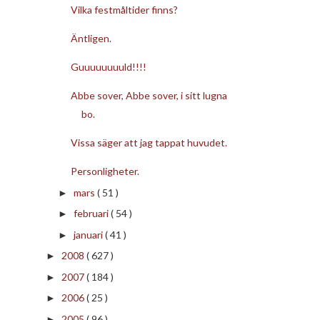
Vilka festmåltider finns?
Äntligen.
Guuuuuuuuld!!!!
Abbe sover, Abbe sover, i sitt lugna
bo.
Vissa säger att jag tappat huvudet.
Personligheter.
mars
( 51 )
►
februari
( 54 )
►
januari
( 41 )
►
2008
( 627 )
►
2007
( 184 )
►
2006
( 25 )
►
2005
( 96 )
►