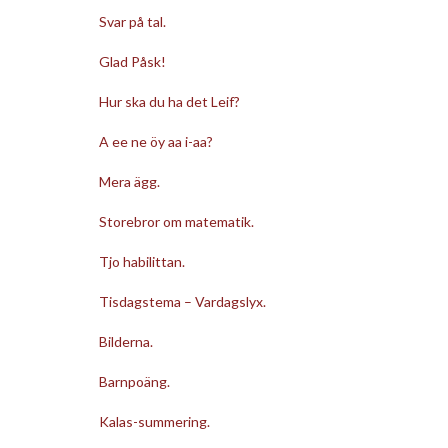
Svar på tal.
Glad Påsk!
Hur ska du ha det Leif?
A ee ne öy aa i-aa?
Mera ägg.
Storebror om matematik.
Tjo habilittan.
Tisdagstema – Vardagslyx.
Bilderna.
Barnpoäng.
Kalas-summering.