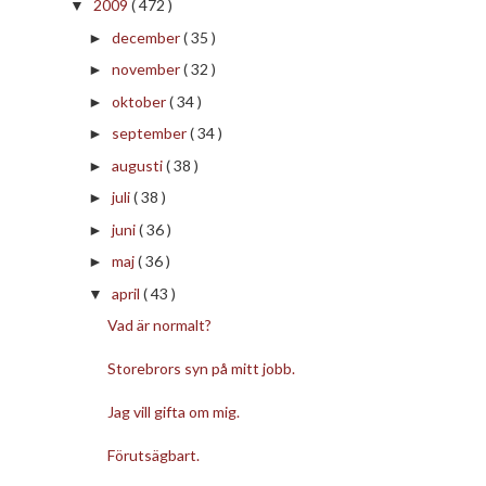
2009
( 472 )
▼
december
( 35 )
►
november
( 32 )
►
oktober
( 34 )
►
september
( 34 )
►
augusti
( 38 )
►
juli
( 38 )
►
juni
( 36 )
►
maj
( 36 )
►
april
( 43 )
▼
Vad är normalt?
Storebrors syn på mitt jobb.
Jag vill gifta om mig.
Förutsägbart.