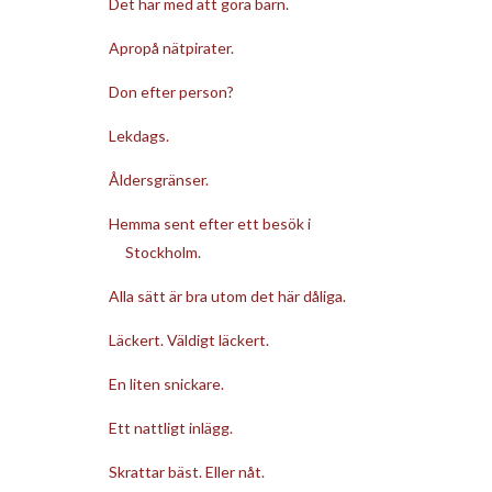
Det här med att göra barn.
Apropå nätpirater.
Don efter person?
Lekdags.
Åldersgränser.
Hemma sent efter ett besök i
Stockholm.
Alla sätt är bra utom det här dåliga.
Läckert. Väldigt läckert.
En liten snickare.
Ett nattligt inlägg.
Skrattar bäst. Eller nåt.