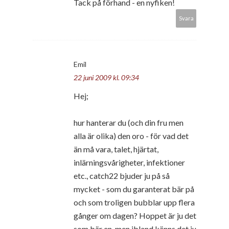
Tack på förhand - en nyfiken!
Svara
Emil
22 juni 2009 kl. 09:34
Hej;
hur hanterar du (och din fru men
alla är olika) den oro - för vad det
än må vara, talet, hjärtat,
inlärningsvårigheter, infektioner
etc., catch22 bjuder ju på så
mycket - som du garanterat bär på
och som troligen bubblar upp flera
gånger om dagen? Hoppet är ju det
som bär en, men ibland känns det ju