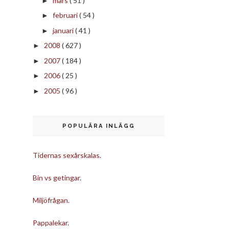
mars
( 51 )
►
februari
( 54 )
►
januari
( 41 )
►
2008
( 627 )
►
2007
( 184 )
►
2006
( 25 )
►
2005
( 96 )
►
POPULÄRA INLÄGG
Tidernas sexårskalas.
Bin vs getingar.
Miljöfrågan.
Pappalekar.