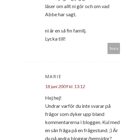
läser om allt ni gör och om vad
Abbe har sagt.
ni är en så fin familj.
Lycka till!
Svara
MARIE
18 juni 2009 kl. 13:12
Hej hej!
Undrar varför du inte svarar på
frågor som dyker upp bland
kommentarerna i bloggen. Kul med
en sån fråga på en frågestund. ;) Är
du på andra bloggar/hemsidor?