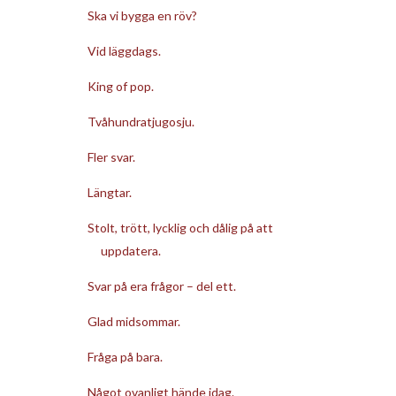
Ska vi bygga en röv?
Vid läggdags.
King of pop.
Tvåhundratjugosju.
Fler svar.
Längtar.
Stolt, trött, lycklig och dålig på att
uppdatera.
Svar på era frågor – del ett.
Glad midsommar.
Fråga på bara.
Något ovanligt hände idag.