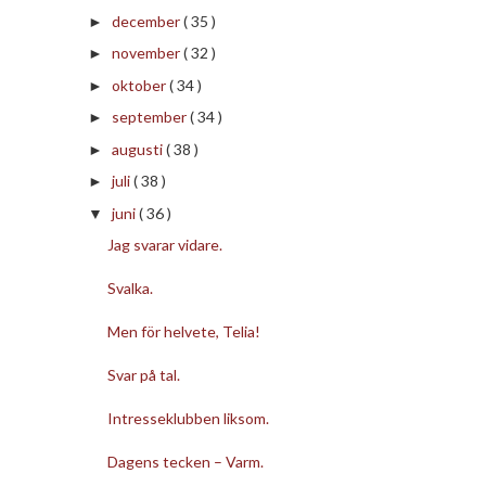
december
( 35 )
►
november
( 32 )
►
oktober
( 34 )
►
september
( 34 )
►
augusti
( 38 )
►
juli
( 38 )
►
juni
( 36 )
▼
Jag svarar vidare.
Svalka.
Men för helvete, Telia!
Svar på tal.
Intresseklubben liksom.
Dagens tecken – Varm.