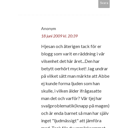
Svara
Anonym
18 juni 2009 kl. 20:39
Hjesan och återigen tack för er
blogg som varit en räddning i vår
vilsenhet det här året...Den har
betytt oerhört mycket! Jag undrar
på vilket sätt man märkte att Abbe
ej kunde forma ljuden som han
skulle, i vilken ålder ifrågasatte
man det och varför? Vår tjej har
svaljproblematik(knapp på magen)
och är enda barnet så man har själv
inget "ljudmässigt" att jämföra
med. Tack för du upmärksammat