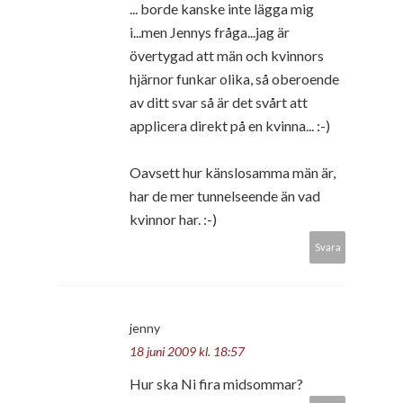
... borde kanske inte lägga mig
i...men Jennys fråga...jag är
övertygad att män och kvinnors
hjärnor funkar olika, så oberoende
av ditt svar så är det svårt att
applicera direkt på en kvinna... :-)
Oavsett hur känslosamma män är,
har de mer tunnelseende än vad
kvinnor har. :-)
Svara
jenny
18 juni 2009 kl. 18:57
Hur ska Ni fira midsommar?