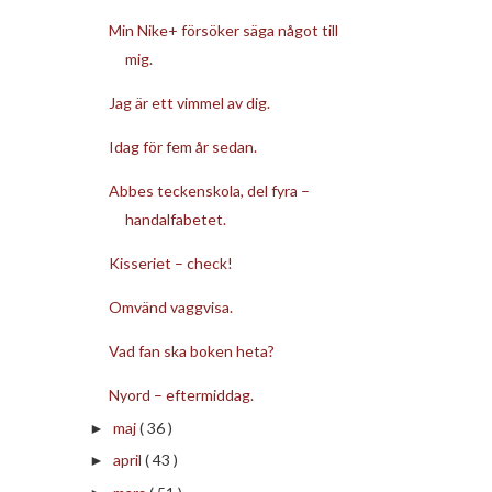
Min Nike+ försöker säga något till
mig.
Jag är ett vimmel av dig.
Idag för fem år sedan.
Abbes teckenskola, del fyra –
handalfabetet.
Kisseriet – check!
Omvänd vaggvisa.
Vad fan ska boken heta?
Nyord – eftermiddag.
maj
( 36 )
►
april
( 43 )
►