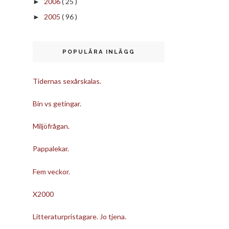
2006
( 25 )
►
2005
( 96 )
►
POPULÄRA INLÄGG
Tidernas sexårskalas.
Bin vs getingar.
Miljöfrågan.
Pappalekar.
Fem veckor.
X2000
Litteraturpristagare. Jo tjena.