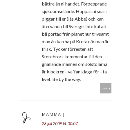
bättre än ni har det. Förpepprade
sjukdomselände. Hoppas ni snart
piggar till er (läs Abbe) och kan
återvända till Sverige. Inte kul att
bli portad från planet hur trivsamt
man än kan ha på Kreta när man är
frisk. Tycker förresten att
Storebrors kommentar till den
gnällande mannen om solstolarna
är klockren - va´fan klaga för - ta
livet lite by the way.
Svara
MAMMA J
28 juli 2009 kl. 00:07