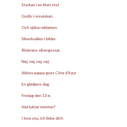
Styrkan i en liten röst
Godis i resväskan.
Och själva reklamen.
Silverkvällen i bilder
Rivierans silvergossar.
Nej, nej, nej, nej.
Abbes pappa goes Côte d'Azur
En glädjens dag.
Fredag den 13:e.
Vad luktar mormor?
I love you, ich liebe dich.