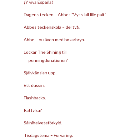
¡Y viva España!
Dagens tecken – Abbes "Vyss lull lille palt"
Abbes teckenskola – del två.
Abbe – nu även med boxarbryn.
Lockar The Shining till
penningdonationer?
Självkänslan upp.
Ett dussin.
Flashbacks.
Rättvisa?
Såinihelveteförkyld.
Tisdagstema – Förvaring.