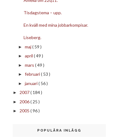
Amelia om 22q11.
Tisdagstema – upp.
En kväll med mina jobbarkompisar.
Liseberg.
maj
( 59 )
►
april
( 49 )
►
mars
( 49 )
►
februari
( 53 )
►
januari
( 56 )
►
2007
( 184 )
►
2006
( 25 )
►
2005
( 96 )
►
POPULÄRA INLÄGG