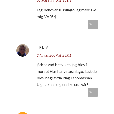
27 mars 2009 kl. 19:04
Jag behöver tussilago jag med! Ge
mig VÅR! :)
Svara
FREJA
27 mars 2009 kl. 23:01
jädrar vad besviken jag blev i
morse! Här har vi tussilago, fast de
blev begravda idag i snömassan.
Jag saknar dig underbara vår!
Svara