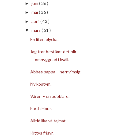
juni
( 36 )
►
maj
( 36 )
►
april
( 43 )
►
mars
( 51 )
▼
En liten olycka.
Jag tror bestämt det blir
ombyggnad i kväll.
Abbes pappa – herr vimsig.
Ny kostym.
Våren – en bubblare.
Earth Hour.
Alltid lika vältajmat.
Kittys frisyr.