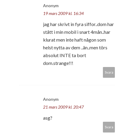
Anonym
19 mars 2009 kl. 16:34
jag har skrivt in fyra siffor..dom har
stått i min mobil i snart 4mån..har
klurat men inte haft någon som
helst nytta av dem ..än..men törs
absolut INTE ta bort
dom.strange!!!
Svara
Anonym
21 mars 2009 kl. 20:47
asg?
Svara