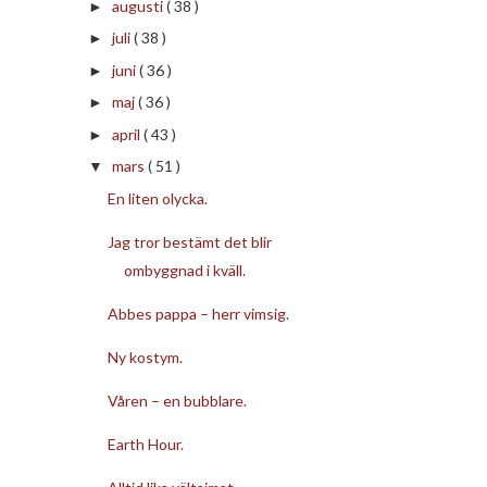
augusti
( 38 )
►
juli
( 38 )
►
juni
( 36 )
►
maj
( 36 )
►
april
( 43 )
►
mars
( 51 )
▼
En liten olycka.
Jag tror bestämt det blir
ombyggnad i kväll.
Abbes pappa – herr vimsig.
Ny kostym.
Våren – en bubblare.
Earth Hour.