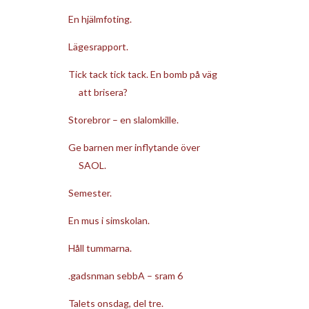
En hjälmfoting.
Lägesrapport.
Tick tack tick tack. En bomb på väg
att brisera?
Storebror – en slalomkille.
Ge barnen mer inflytande över
SAOL.
Semester.
En mus i simskolan.
Håll tummarna.
.gadsnman sebbA – sram 6
Talets onsdag, del tre.