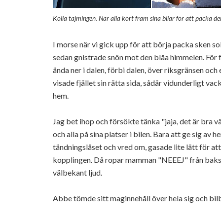
Kolla tajmingen. När alla kört fram sina bilar för att packa 
I morse när vi gick upp för att börja packa sken so
sedan gnistrade snön mot den blåa himmelen. För f
ända ner i dalen, förbi dalen, över riksgränsen och 
visade fjället sin rätta sida, sådär vidunderligt va
hem.
Jag bet ihop och försökte tänka "jaja, det är bra vä
och alla på sina platser i bilen. Bara att ge sig av
tändningslåset och vred om, gasade lite lätt för a
kopplingen. Då ropar mamman "NEEEJ" från baksätet
välbekant ljud.
Abbe tömde sitt maginnehåll över hela sig och bil