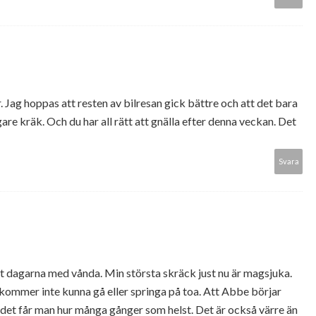
 Jag hoppas att resten av bilresan gick bättre och att det bara
gare kräk. Och du har all rätt att gnälla efter denna veckan. Det
Svara
ljt dagarna med vånda. Min största skräck just nu är magsjuka.
g kommer inte kunna gå eller springa på toa. Att Abbe börjar
i, det får man hur många gånger som helst. Det är också värre än