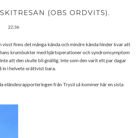
KITRESAN (OBS ORDVITS).
22:36
och visst finns det många kända och mindre kända hinder kvar att
och hans krumbukter med hjärtoperationer och syndromsymptom
e att den skulle bli gnällig. Inte som den varit ett par dagar
 in i helvete orättvist bara.
a eländesrapporteringen från Trysil så kommer här en sista