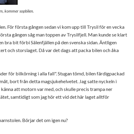
dem, kommer sopbilen.
len. För första gången sedan vi kom upp till Trysil för en vecka
örsta gången såg man toppen av Trysilfjell. Man kunde se klart
en bra bit förbi Sälenfjällen på den svenska sidan. Äntligen
ckert och storslaget. Då var det dags att packa bilen och åka
der för bilkörning i alla fall". Stugan tömd, bilen färdigpackad
 hemåt, bort från detta magsjukehelvetet. Jag satte nyckeln i
tt känna att motorn var med, och skulle precis trampa ner
, samtidigt som jag hör ett vid det här laget alltför
barnstolen. Börjar det om igen nu?