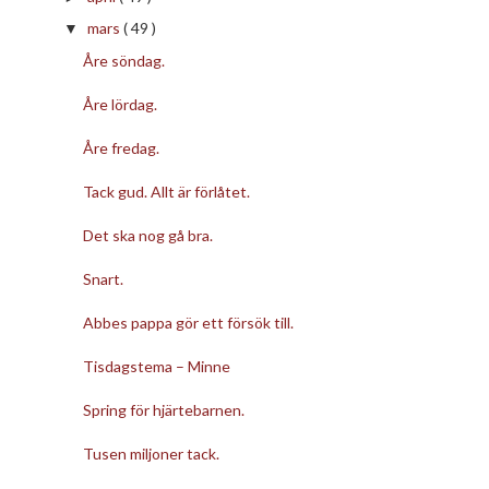
mars
( 49 )
▼
Åre söndag.
Åre lördag.
Åre fredag.
Tack gud. Allt är förlåtet.
Det ska nog gå bra.
Snart.
Abbes pappa gör ett försök till.
Tisdagstema – Minne
Spring för hjärtebarnen.
Tusen miljoner tack.