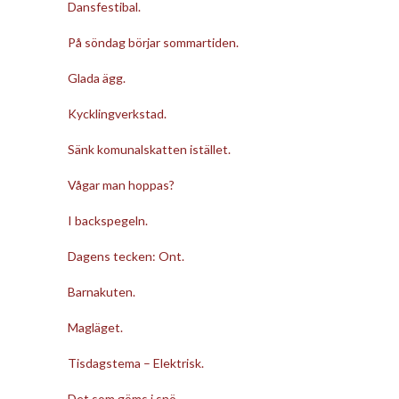
Dansfestibal.
På söndag börjar sommartiden.
Glada ägg.
Kycklingverkstad.
Sänk komunalskatten istället.
Vågar man hoppas?
I backspegeln.
Dagens tecken: Ont.
Barnakuten.
Magläget.
Tisdagstema – Elektrisk.
Det som göms i snö.