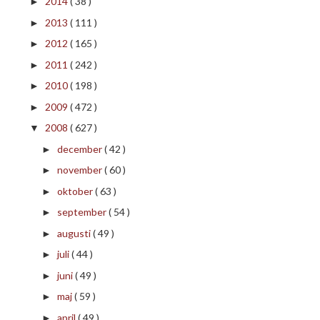
2014
( 38 )
►
2013
( 111 )
►
2012
( 165 )
►
2011
( 242 )
►
2010
( 198 )
►
2009
( 472 )
►
2008
( 627 )
▼
december
( 42 )
►
november
( 60 )
►
oktober
( 63 )
►
september
( 54 )
►
augusti
( 49 )
►
juli
( 44 )
►
juni
( 49 )
►
maj
( 59 )
►
april
( 49 )
►