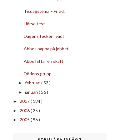
Tisdagstema – Fritid.
Hörseltest.
Dagens tecken: vad?
Abbes pappa på jobbet.
Abbe hittar en skatt.
Dödens grupp.
februari
( 53 )
►
januari
( 56 )
►
2007
( 184 )
►
2006
( 25 )
►
2005
( 96 )
►
POPULÄRA INLÄGG