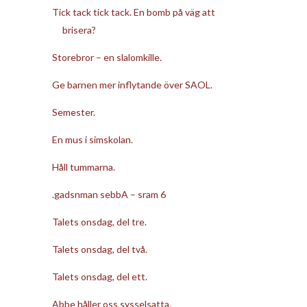
Tick tack tick tack. En bomb på väg att
brisera?
Storebror – en slalomkille.
Ge barnen mer inflytande över SAOL.
Semester.
En mus i simskolan.
Håll tummarna.
.gadsnman sebbA – sram 6
Talets onsdag, del tre.
Talets onsdag, del två.
Talets onsdag, del ett.
Abbe håller oss sysselsatta.