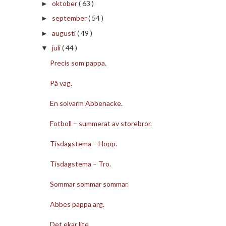
oktober
( 63 )
►
september
( 54 )
►
augusti
( 49 )
►
juli
( 44 )
▼
Precis som pappa.
På väg.
En solvarm Abbenacke.
Fotboll – summerat av storebror.
Tisdagstema – Hopp.
Tisdagstema – Tro.
Sommar sommar sommar.
Abbes pappa arg.
Det ekar lite.