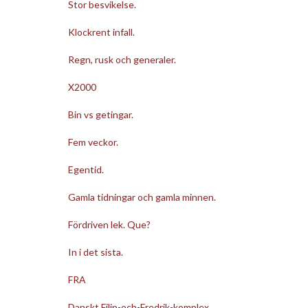
Stor besvikelse.
Klockrent infall.
Regn, rusk och generaler.
X2000
Bin vs getingar.
Fem veckor.
Egentid.
Gamla tidningar och gamla minnen.
Fördriven lek. Que?
In i det sista.
FRA
Danskt Filip-och-Fredrik-komplex.