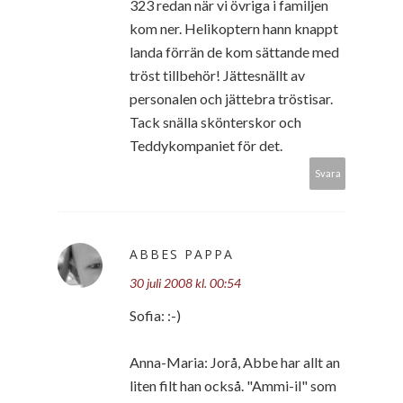
323 redan när vi övriga i familjen
kom ner. Helikoptern hann knappt
landa förrän de kom sättande med
tröst tillbehör! Jättesnällt av
personalen och jättebra tröstisar.
Tack snälla skönterskor och
Teddykompaniet för det.
Svara
ABBES PAPPA
30 juli 2008 kl. 00:54
Sofia: :-)
Anna-Maria: Jorå, Abbe har allt an
liten filt han också. "Ammi-il" som