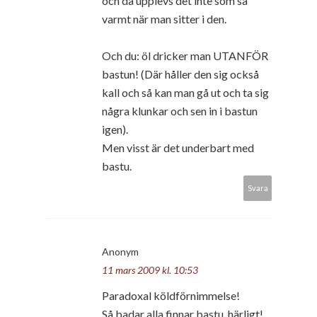
och då upplevs det inte som så
varmt när man sitter i den.
Och du: öl dricker man UTANFÖR
bastun! (Där håller den sig också
kall och så kan man gå ut och ta sig
några klunkar och sen in i bastun
igen).
Men visst är det underbart med
bastu.
Svara
Anonym
11 mars 2009 kl. 10:53
Paradoxal köldförnimmelse!
Så badar alla finnar bastu, härligt!