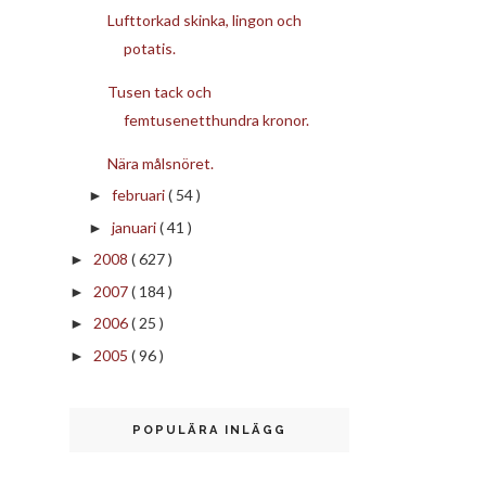
Lufttorkad skinka, lingon och
potatis.
Tusen tack och
femtusenetthundra kronor.
Nära målsnöret.
februari
( 54 )
►
januari
( 41 )
►
2008
( 627 )
►
2007
( 184 )
►
2006
( 25 )
►
2005
( 96 )
►
POPULÄRA INLÄGG