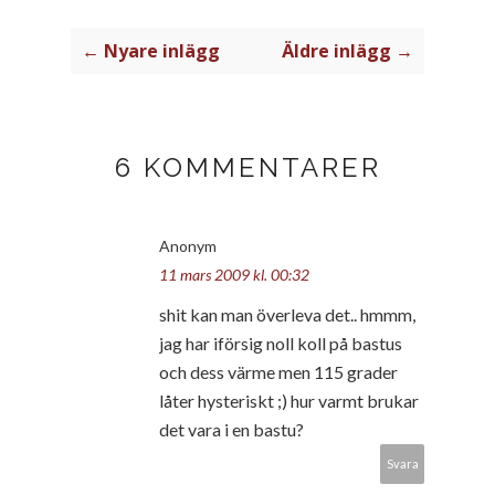
← Nyare inlägg
Äldre inlägg →
6 KOMMENTARER
Anonym
11 mars 2009 kl. 00:32
shit kan man överleva det.. hmmm,
jag har iförsig noll koll på bastus
och dess värme men 115 grader
låter hysteriskt ;) hur varmt brukar
det vara i en bastu?
Svara