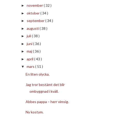
november
( 32 )
►
oktober
( 34 )
►
september
( 34 )
►
augusti
( 38 )
►
juli
( 38 )
►
juni
( 36 )
►
maj
( 36 )
►
april
( 43 )
►
mars
( 51 )
▼
En liten olycka.
Jag tror bestämt det blir
ombyggnad i kväll.
Abbes pappa – herr vimsig.
Ny kostym.