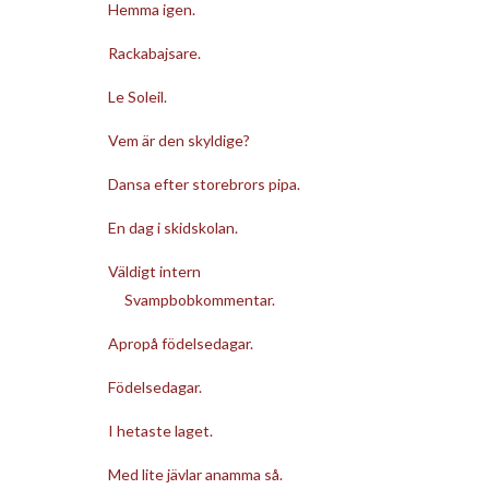
Hemma igen.
Rackabajsare.
Le Soleil.
Vem är den skyldige?
Dansa efter storebrors pipa.
En dag i skidskolan.
Väldigt intern
Svampbobkommentar.
Apropå födelsedagar.
Födelsedagar.
I hetaste laget.
Med lite jävlar anamma så.