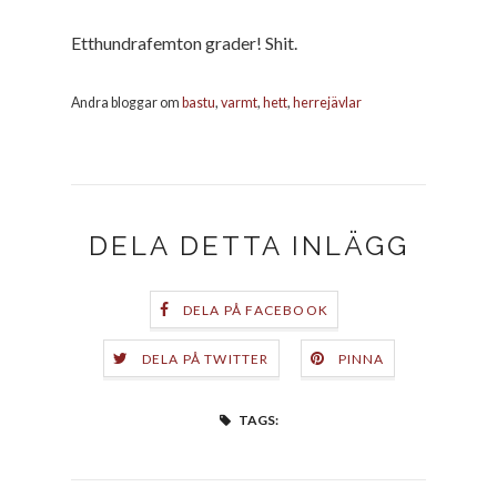
Etthundrafemton grader! Shit.
Andra bloggar om
bastu
,
varmt
,
hett
,
herrejävlar
DELA DETTA INLÄGG
DELA PÅ FACEBOOK
DELA PÅ TWITTER
PINNA
TAGS: