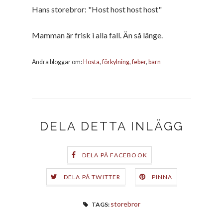
Hans storebror: "Host host host host"
Mamman är frisk i alla fall. Än så länge.
Andra bloggar om:
Hosta
,
förkylning
,
feber
,
barn
DELA DETTA INLÄGG
DELA PÅ FACEBOOK
DELA PÅ TWITTER
PINNA
storebror
TAGS: