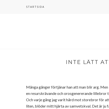
STARTSIDA
INTE LÄTT A
Många gånger förtjänar han att man blir arg. Men 
en resurskrävande och orosgenererande lillebror tvi
Och varje gång jag varit hård mot storebror för att 
liten, blöder mitt hjärta av samvetskval. Det är ju