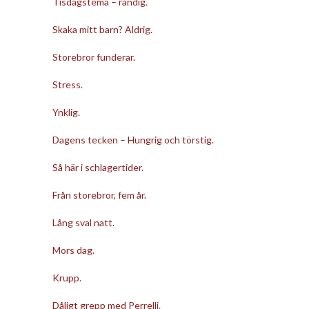
Tisdagstema – randig.
Skaka mitt barn? Aldrig.
Storebror funderar.
Stress.
Ynklig.
Dagens tecken – Hungrig och törstig.
Så här i schlagertider.
Från storebror, fem år.
Lång sval natt.
Mors dag.
Krupp.
Dåligt grepp med Perrelli.