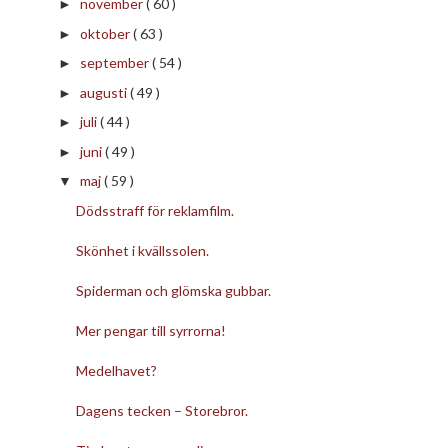
november
( 60 )
►
oktober
( 63 )
►
september
( 54 )
►
augusti
( 49 )
►
juli
( 44 )
►
juni
( 49 )
►
maj
( 59 )
▼
Dödsstraff för reklamfilm.
Skönhet i kvällssolen.
Spiderman och glömska gubbar.
Mer pengar till syrrorna!
Medelhavet?
Dagens tecken – Storebror.