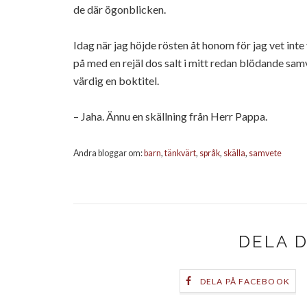
de där ögonblicken.
Idag när jag höjde rösten åt honom för jag vet int
på med en rejäl dos salt i mitt redan blödande sa
värdig en boktitel.
– Jaha. Ännu en skällning från Herr Pappa.
Andra bloggar om:
barn
,
tänkvärt
,
språk
,
skälla
,
samvete
DELA 
DELA PÅ FACEBOOK