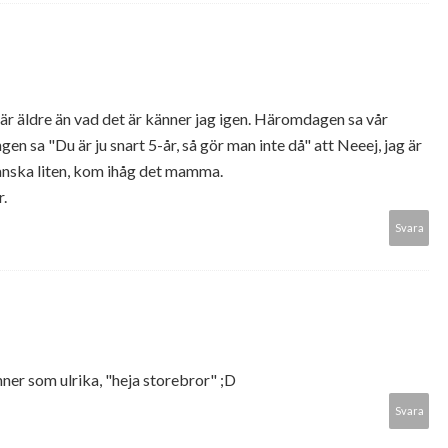
n är äldre än vad det är känner jag igen. Häromdagen sa vår
en sa "Du är ju snart 5-år, så gör man inte då" att Neeej, jag är
anska liten, kom ihåg det mamma.
r.
Svara
nner som ulrika, "heja storebror" ;D
Svara