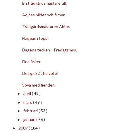
En trädgårdsmästare till.
Adjöss bilder och filmer.
Trädgårdsmästaren Abbe.
Flaggan i topp.
Dagens tecken – Fredagsmys.
Fina fisken.
Det gick åt helvete!
Sova med fienden.
april
( 49 )
►
mars
( 49 )
►
februari
( 53 )
►
januari
( 56 )
►
2007
( 184 )
►