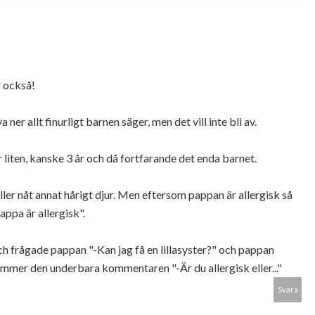
 också!
ner allt finurligt barnen säger, men det vill inte bli av.
 liten, kanske 3 år och då fortfarande det enda barnet.
ller nåt annat hårigt djur. Men eftersom pappan är allergisk så
pappa är allergisk".
h frågade pappan "-Kan jag få en lillasyster?" och pappan
ommer den underbara kommentaren "-Är du allergisk eller..."
Svara