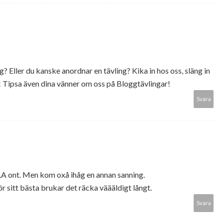
g? Eller du kanske anordnar en tävling? Kika in hos oss, släng in
! Tipsa även dina vänner om oss på Bloggtävlingar!
Svara
xxLA ont. Men kom oxå ihåg en annan sanning.
 sitt bästa brukar det räcka väääldigt långt.
Svara