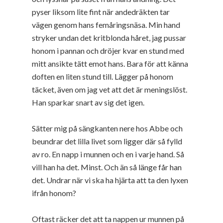
pyser liksom lite fint när andedräkten tar
vägen genom hans femåringsnäsa. Min hand
stryker undan det kritblonda håret, jag pussar
honom i pannan och dröjer kvar en stund med
mitt ansikte tätt emot hans. Bara för att känna
doften en liten stund till. Lägger på honom
täcket, även om jag vet att det är meningslöst.
Han sparkar snart av sig det igen.
Sätter mig på sängkanten nere hos Abbe och
beundrar det lilla livet som ligger där så fylld
av ro. En napp i munnen och en i varje hand. Så
vill han ha det. Minst. Och än så länge får han
det. Undrar när vi ska ha hjärta att ta den lyxen
ifrån honom?
Oftast räcker det att ta nappen ur munnen på