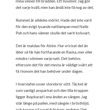
mina sinnen till brädden. Ett livselixir. Jag gör
det varje kväll, men kan ändå inte få nog av det.
Rummet är alldeles mörkt. Hade det inte varit
för den evigt lysande nattlampan med Nalle
Puh och hans vänner skulle det varit kolsvart.
Det är matdax för Abbe. Hur vrickat det än
låter så får han fortfarande en flaska, mer eller
mindre i sömnen varje natt. Det behövs
eftersom det för det mesta är väldigt svårt att
få i honom det han behöver under dagen.
I överslafen sover storebror sött. Täcket är
som vanligt avsparkat och den lilla kroppen
ligger ihopkurad i ena änden av sängen. Jag
står länge på pallen, med sängen i brösthöjd,
och lyssnar på suset från hans andning. Det