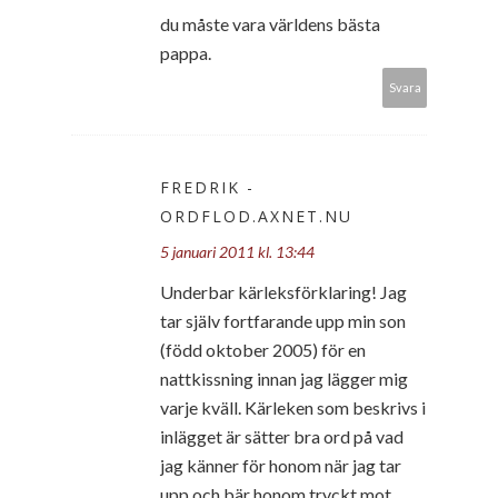
du måste vara världens bästa
pappa.
Svara
FREDRIK -
ORDFLOD.AXNET.NU
5 januari 2011 kl. 13:44
Underbar kärleksförklaring! Jag
tar själv fortfarande upp min son
(född oktober 2005) för en
nattkissning innan jag lägger mig
varje kväll. Kärleken som beskrivs i
inlägget är sätter bra ord på vad
jag känner för honom när jag tar
upp och bär honom tryckt mot