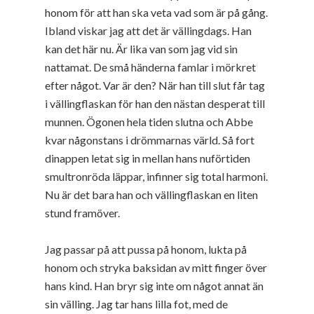
honom för att han ska veta vad som är på gång.
Ibland viskar jag att det är vällingdags. Han
kan det här nu. Är lika van som jag vid sin
nattamat. De små händerna famlar i mörkret
efter något. Var är den? När han till slut får tag
i vällingflaskan för han den nästan desperat till
munnen. Ögonen hela tiden slutna och Abbe
kvar någonstans i drömmarnas värld. Så fort
dinappen letat sig in mellan hans nuförtiden
smultronröda läppar, infinner sig total harmoni.
Nu är det bara han och vällingflaskan en liten
stund framöver.
Jag passar på att pussa på honom, lukta på
honom och stryka baksidan av mitt finger över
hans kind. Han bryr sig inte om något annat än
sin välling. Jag tar hans lilla fot, med de