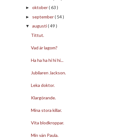
oktober
( 63 )
►
september
( 54 )
►
augusti
( 49 )
▼
Tittut.
Vad är lagom?
Ha ha ha hi hi hi...
Jubilaren Jackson.
Leka doktor.
Klargörande.
Mina stora killar.
Vita blodkroppar.
Min vän Paula.