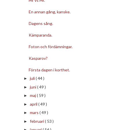
Mr vs Mr.
En annan gång, kanske.
Dagens sång.
Kämparanda.
Foton och fördämningar.
Kasparov?
Första dagen i korthet.
juli
( 44 )
►
juni
( 49 )
►
maj
( 59 )
►
april
( 49 )
►
mars
( 49 )
►
februari
( 53 )
►
januari
( 56 )
►