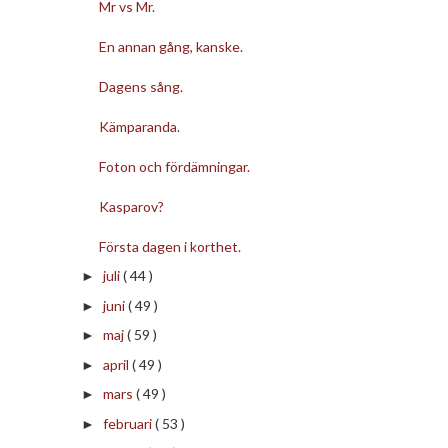
Mr vs Mr.
En annan gång, kanske.
Dagens sång.
Kämparanda.
Foton och fördämningar.
Kasparov?
Första dagen i korthet.
juli
( 44 )
►
juni
( 49 )
►
maj
( 59 )
►
april
( 49 )
►
mars
( 49 )
►
februari
( 53 )
►