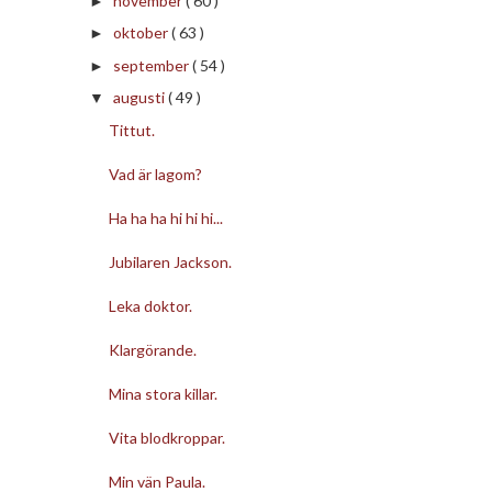
november
( 60 )
►
oktober
( 63 )
►
september
( 54 )
►
augusti
( 49 )
▼
Tittut.
Vad är lagom?
Ha ha ha hi hi hi...
Jubilaren Jackson.
Leka doktor.
Klargörande.
Mina stora killar.
Vita blodkroppar.
Min vän Paula.