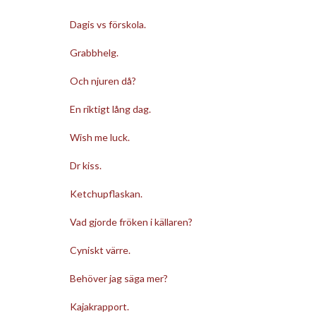
Dagis vs förskola.
Grabbhelg.
Och njuren då?
En riktigt lång dag.
Wish me luck.
Dr kiss.
Ketchupflaskan.
Vad gjorde fröken i källaren?
Cyniskt värre.
Behöver jag säga mer?
Kajakrapport.