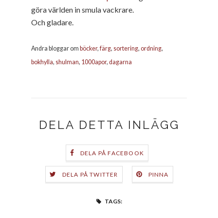
göra världen in smula vackrare.
Och gladare.
Andra bloggar om
böcker
,
färg
,
sortering
,
ordning
,
bokhylla
,
shulman
,
1000apor
,
dagarna
DELA DETTA INLÄGG
DELA PÅ FACEBOOK
DELA PÅ TWITTER
PINNA
TAGS: