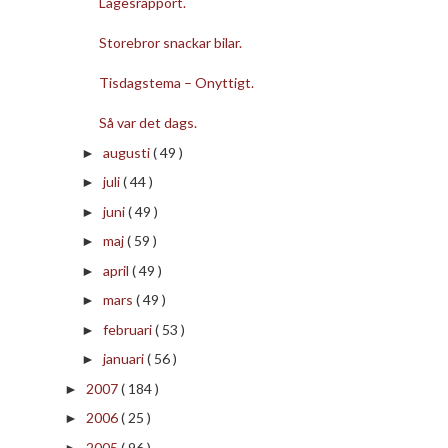
Lägesrapport.
Storebror snackar bilar.
Tisdagstema – Onyttigt.
Så var det dags.
augusti
( 49 )
►
juli
( 44 )
►
juni
( 49 )
►
maj
( 59 )
►
april
( 49 )
►
mars
( 49 )
►
februari
( 53 )
►
januari
( 56 )
►
2007
( 184 )
►
2006
( 25 )
►
2005
( 96 )
►