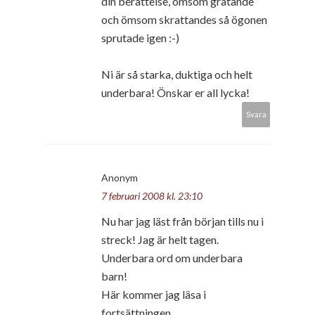
din berättelse, ömsom gråtande
och ömsom skrattandes så ögonen
sprutade igen :-)
Ni är så starka, duktiga och helt
underbara! Önskar er all lycka!
Svara
Anonym
7 februari 2008 kl. 23:10
Nu har jag läst från början tills nu i
streck! Jag är helt tagen.
Underbara ord om underbara
barn!
Här kommer jag läsa i
fortsättningen.