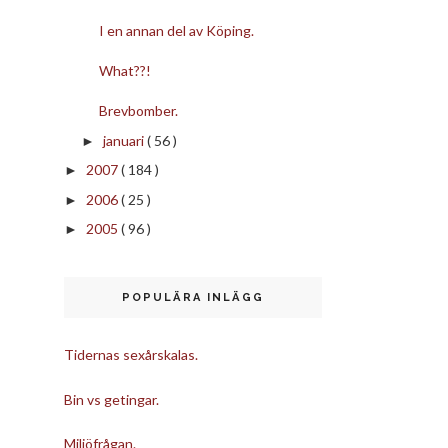
I en annan del av Köping.
What??!
Brevbomber.
januari
( 56 )
►
2007
( 184 )
►
2006
( 25 )
►
2005
( 96 )
►
POPULÄRA INLÄGG
Tidernas sexårskalas.
Bin vs getingar.
Miljöfrågan.