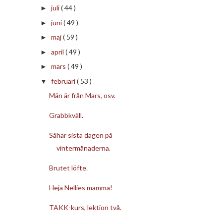
juli
( 44 )
►
juni
( 49 )
►
maj
( 59 )
►
april
( 49 )
►
mars
( 49 )
►
februari
( 53 )
▼
Män är från Mars, osv.
Grabbkväll.
Såhär sista dagen på
vintermånaderna.
Brutet löfte.
Heja Nellies mamma!
TAKK-kurs, lektion två.