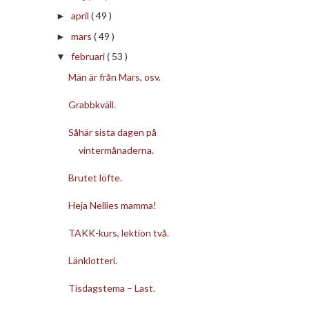
april
( 49 )
►
mars
( 49 )
►
februari
( 53 )
▼
Män är från Mars, osv.
Grabbkväll.
Såhär sista dagen på
vintermånaderna.
Brutet löfte.
Heja Nellies mamma!
TAKK-kurs, lektion två.
Länklotteri.
Tisdagstema – Last.