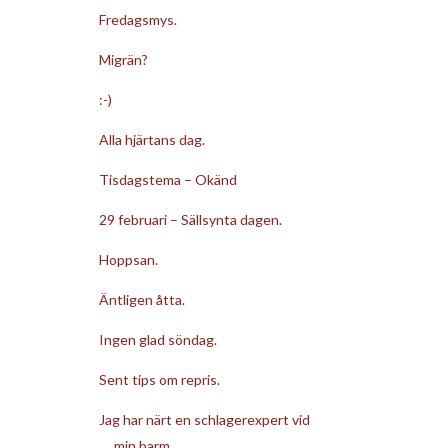
Fredagsmys.
Migrän?
:-)
Alla hjärtans dag.
Tisdagstema – Okänd
29 februari – Sällsynta dagen.
Hoppsan.
Äntligen åtta.
Ingen glad söndag.
Sent tips om repris.
Jag har närt en schlagerexpert vid
min barm.