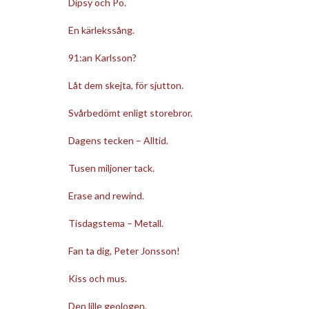
Dipsy och Po.
En kärlekssång.
91:an Karlsson?
Låt dem skejta, för sjutton.
Svårbedömt enligt storebror.
Dagens tecken – Alltid.
Tusen miljoner tack.
Erase and rewind.
Tisdagstema – Metall.
Fan ta dig, Peter Jonsson!
Kiss och mus.
Den lille geologen.