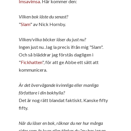
Imsavimsa
. Här kommer den:
Vilken bok läste du senast?
"
Slam
" av Nick Hornby.
Vilken/vilka böcker läser du just nu?
Ingen just nu. Jag la precis ifrån mig "Slam".
Och så bläddrar jag förstås dagligen i
"
Fickhatten
", för att ge Abbe ett sätt att
kommunicera.
Är det övervägande kvinnliga eller manliga
författare i din bokhylla?
Det är nog rätt blandat faktiskt. Kanske fifty
fifty.
När du läser en bok, räknar du ner hur många
sidor som är kvar eller tänker du "nu har jag en