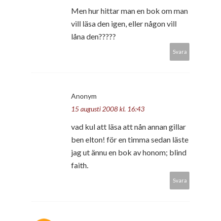
Men hur hittar man en bok om man
vill läsa den igen, eller någon vill
låna den?????
Svara
Anonym
15 augusti 2008 kl. 16:43
vad kul att läsa att nån annan gillar
ben elton! för en timma sedan läste
jag ut ännu en bok av honom; blind
faith.
Svara