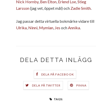
Nick Hornby
,
Ben Elton
,
Erlend Loe
,
Stieg
Larsson
(jag vet, öppet mål) och
Zadie Smith
.
Jag passar detta virtuella bokmärke vidare till
Ulrika
,
Ninni
,
Mymlan
,
Jes
och
Annika
.
DELA DETTA INLÄGG
DELA PÅ FACEBOOK
DELA PÅ TWITTER
PINNA
TAGS: