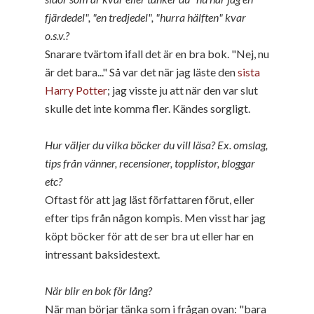
fjärdedel", "en tredjedel", "hurra hälften" kvar
o.s.v.?
Snarare tvärtom ifall det är en bra bok. "Nej, nu
är det bara..." Så var det när jag läste den
sista
Harry Potter
; jag visste ju att när den var slut
skulle det inte komma fler. Kändes sorgligt.
Hur väljer du vilka böcker du vill läsa? Ex. omslag,
tips från vänner, recensioner, topplistor, bloggar
etc?
Oftast för att jag läst författaren förut, eller
efter tips från någon kompis. Men visst har jag
köpt böcker för att de ser bra ut eller har en
intressant baksidestext.
När blir en bok för lång?
När man börjar tänka som i frågan ovan: "bara