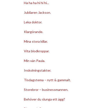
Ha ha ha hi hi hi...
Jubilaren Jackson.
Leka doktor.
Klargörande.
Mina stora killar.
Vita blodkroppar.
Min vän Paula.
Inskolningstakter.
Tisdagstema – nytt & gammalt.
Storebror – businessmannen.
Behöver du slunga ett ägg?