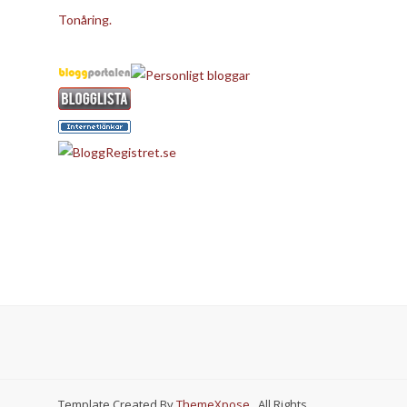
Tonåring.
Template Created By
ThemeXpose
. All Rights