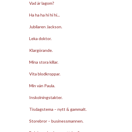
Vad är lagom?
Ha ha ha hi hi hi...
Jubilaren Jackson.
Leka doktor.
Klargörande.
Mina stora killar.
Vita blodkroppar.
Min vän Paula.
Inskolningstakter.
Tisdagstema – nytt & gammalt.
Storebror – businessmannen.