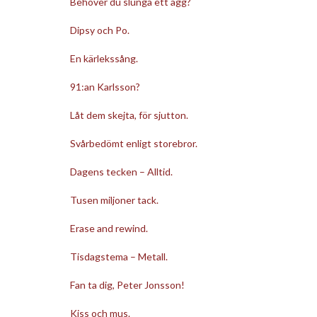
Behöver du slunga ett ägg?
Dipsy och Po.
En kärlekssång.
91:an Karlsson?
Låt dem skejta, för sjutton.
Svårbedömt enligt storebror.
Dagens tecken – Alltid.
Tusen miljoner tack.
Erase and rewind.
Tisdagstema – Metall.
Fan ta dig, Peter Jonsson!
Kiss och mus.