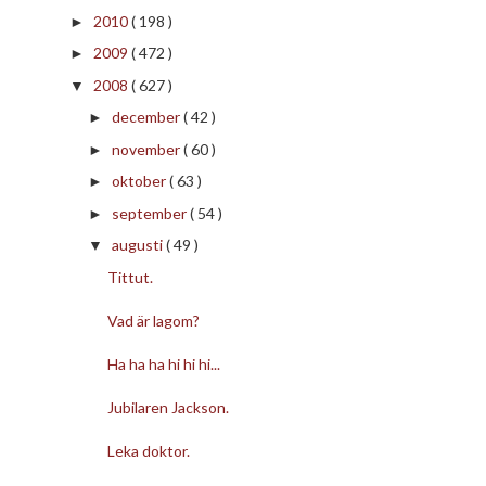
2010
( 198 )
►
2009
( 472 )
►
2008
( 627 )
▼
december
( 42 )
►
november
( 60 )
►
oktober
( 63 )
►
september
( 54 )
►
augusti
( 49 )
▼
Tittut.
Vad är lagom?
Ha ha ha hi hi hi...
Jubilaren Jackson.
Leka doktor.