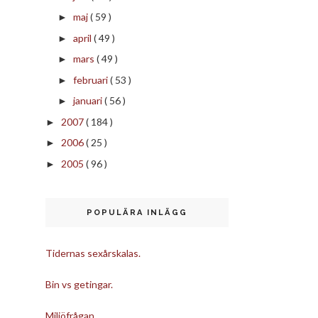
maj
( 59 )
►
april
( 49 )
►
mars
( 49 )
►
februari
( 53 )
►
januari
( 56 )
►
2007
( 184 )
►
2006
( 25 )
►
2005
( 96 )
►
POPULÄRA INLÄGG
Tidernas sexårskalas.
Bin vs getingar.
Miljöfrågan.