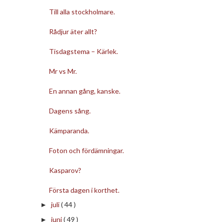
Till alla stockholmare.
Rådjur äter allt?
Tisdagstema – Kärlek.
Mr vs Mr.
En annan gång, kanske.
Dagens sång.
Kämparanda.
Foton och fördämningar.
Kasparov?
Första dagen i korthet.
juli
( 44 )
►
juni
( 49 )
►