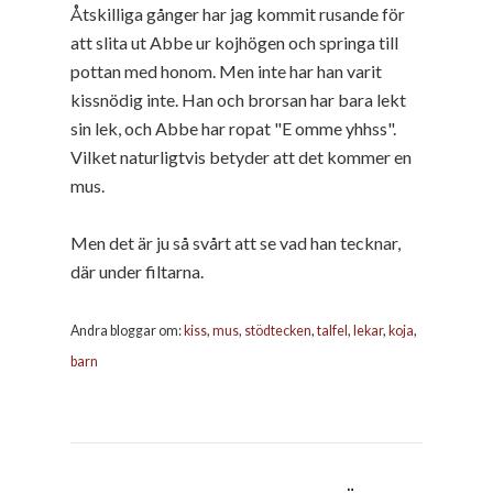
Åtskilliga gånger har jag kommit rusande för
att slita ut Abbe ur kojhögen och springa till
pottan med honom. Men inte har han varit
kissnödig inte. Han och brorsan har bara lekt
sin lek, och Abbe har ropat "E omme yhhss".
Vilket naturligtvis betyder att det kommer en
mus.
Men det är ju så svårt att se vad han tecknar,
där under filtarna.
Andra bloggar om:
kiss
,
mus
,
stödtecken
,
talfel
,
lekar
,
koja
,
barn