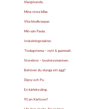
Klargörande.
Mina stora killar.
Vita blodkroppar.
Min vän Paula.
Inskolningstakter.
Tisdagstema – nytt & gammalt.
Storebror – businessmannen.
Behöver du slunga ett ägg?
Dipsy och Po.
En kärlekssång.
91:an Karlsson?
Låt dem skejta, för sjutton.