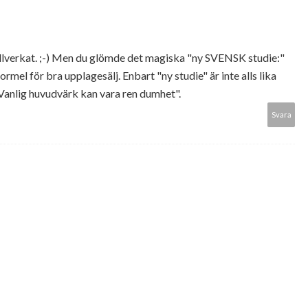
illverkat. ;-) Men du glömde det magiska "ny SVENSK studie:"
formel för bra upplagesälj. Enbart "ny studie" är inte alls lika
Vanlig huvudvärk kan vara ren dumhet".
Svara