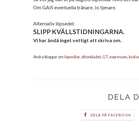
Om GAIS eventuella tränare. Jo tjenare.
Alternativ löpsedel:
SLIPP KVÄLLSTIDNINGARNA.
Vi har ändå inget vettigt att skriva om.
Andra bloggar om
löpsedlar
,
aftonbladet
,
GT
,
expressen
,
kväls
DELA 
DELA PÅ FACEBOOK