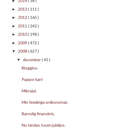
2014
( 38 )
►
2013
( 111 )
►
2012
( 165 )
►
2011
( 242 )
►
2010
( 198 )
►
2009
( 472 )
►
2008
( 627 )
▼
december
( 42 )
▼
Blogglov.
Pappor kan!
Mikrojul.
Min femåriga ordkonstnär.
Barnslig finanskris.
Nu tändas tusen juleljus.