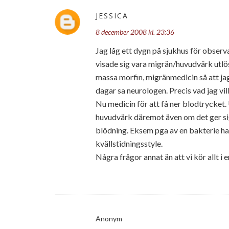
JESSICA
8 december 2008 kl. 23:36
Jag låg ett dygn på sjukhus för obser
visade sig vara migrän/huvudvärk utlös
massa morfin, migränmedicin så att jag
dagar sa neurologen. Precis vad jag vill
Nu medicin för att få ner blodtrycket.
huvudvärk däremot även om det ger sig l
blödning. Eksem pga av en bakterie har
kvällstidningsstyle.
Några frågor annat än att vi kör allt i
Anonym