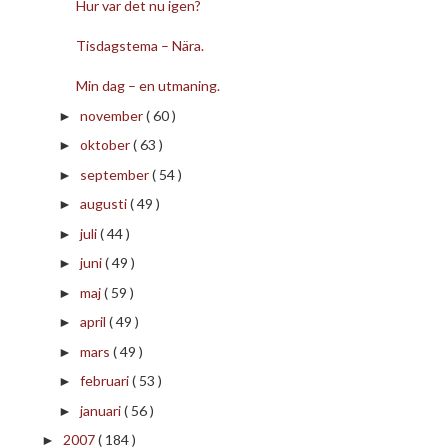
Hur var det nu igen?
Tisdagstema – Nära.
Min dag – en utmaning.
november
( 60 )
►
oktober
( 63 )
►
september
( 54 )
►
augusti
( 49 )
►
juli
( 44 )
►
juni
( 49 )
►
maj
( 59 )
►
april
( 49 )
►
mars
( 49 )
►
februari
( 53 )
►
januari
( 56 )
►
2007
( 184 )
►