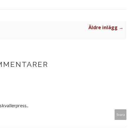
Äldre inlägg →
MMENTARER
skvallerpress..
Svara