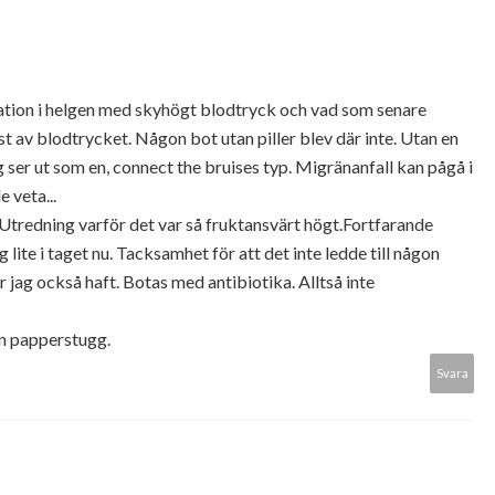
vation i helgen med skyhögt blodtryck och vad som senare
t av blodtrycket. Någon bot utan piller blev där inte. Utan en
 ser ut som en, connect the bruises typ. Migränanfall kan pågå i
e veta...
 Utredning varför det var så fruktansvärt högt.Fortfarande
ite i taget nu. Tacksamhet för att det inte ledde till någon
 jag också haft. Botas med antibiotika. Alltså inte
 en papperstugg.
Svara