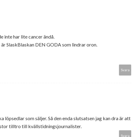
 inte har lite cancer ändå.
ltså är SlaskBlaskan DEN GODA som lindrar oron.
Svara
lka löpsedlar som säljer. Så den enda slutsatsen jag kan dra är att
r tilltro till kvällstidningsjournalister.
Svara