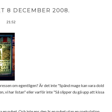
T 8 DECEMBER 2008.
21:52
pressen om egentligen? Är det inte "Spänd mage kan vara dold
 vi har listan" eller varför inte "Så slipper du gå upp att kissa
ra en nyhet. Och inte ens den är en nyhet utan en spekulation.