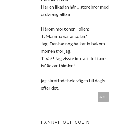
Har en likadan här ... storebror med
ordvräng alltså
Härom morgonen i bilen:
T: Mamma var är solen?
Jag: Den har nog halkat in bakom
molnen tror jag.
T: Va?! Jag visste inte att det fanns
isfläckar i himlen!
jag skrattade hela vägen till dagis
efter det.
Svara
HANNAH OCH COLIN