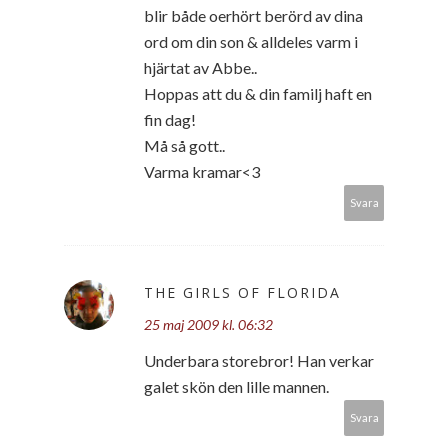
blir både oerhört berörd av dina
ord om din son & alldeles varm i
hjärtat av Abbe..
Hoppas att du & din familj haft en
fin dag!
Må så gott..
Varma kramar<3
Svara
THE GIRLS OF FLORIDA
25 maj 2009 kl. 06:32
Underbara storebror! Han verkar
galet skön den lille mannen.
Svara