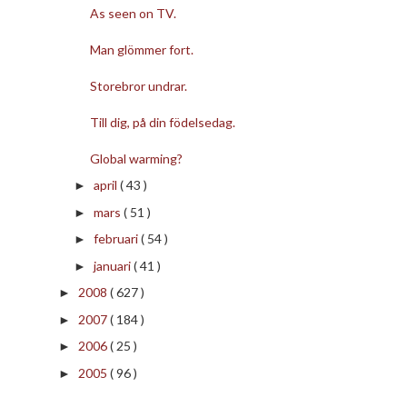
As seen on TV.
Man glömmer fort.
Storebror undrar.
Till dig, på din födelsedag.
Global warming?
april
( 43 )
►
mars
( 51 )
►
februari
( 54 )
►
januari
( 41 )
►
2008
( 627 )
►
2007
( 184 )
►
2006
( 25 )
►
2005
( 96 )
►