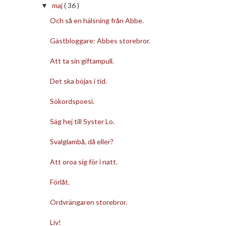
maj
( 36 )
▼
Och så en hälsning från Abbe.
Gästbloggare: Abbes storebror.
Att ta sin giftampull.
Det ska böjas i tid.
Sökordspoesi.
Säg hej till Syster Lo.
Svalglambå, då eller?
Att oroa sig för i natt.
Förlåt.
Ordvrängaren storebror.
Liv!