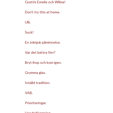
Grattis Emelie och Wilma!
Don't try this at home.
Ulk.
Suck!
En ödmjuk påminnelse.
Var det bättre förr?
Bryt ihop och kom igen.
Grymma glas.
Intälld tradition.
VAB.
Prioriteringar.
Handpåläggning.