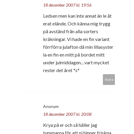
18 december 2007 kl. 19:56
Ledsen men kan inte annat än le åt
erat elände. Och känna mig trygg
på avstånd från alla sorters
kräkningar. Vi hade en fin variant
förrförra julafton då min lillasyster
la en fin en mitt på bordet mitt
under julmiddagen... vart mycket
rester det året *s*
Svara
Anonym
18 december 2007 kl. 20:08
Krya på er och så håller jag
tummarna för att ni hinner friskna