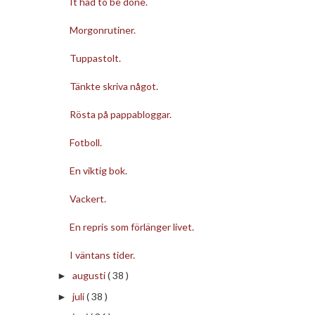
It had to be done.
Morgonrutiner.
Tuppastolt.
Tänkte skriva något.
Rösta på pappabloggar.
Fotboll.
En viktig bok.
Vackert.
En repris som förlänger livet.
I väntans tider.
augusti
( 38 )
►
juli
( 38 )
►