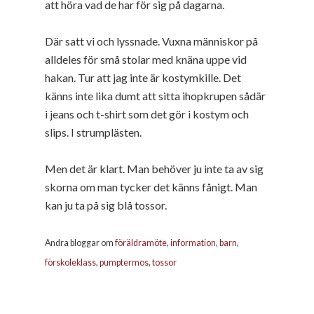
att höra vad de har för sig på dagarna.
Där satt vi och lyssnade. Vuxna människor på
alldeles för små stolar med knäna uppe vid
hakan. Tur att jag inte är kostymkille. Det
känns inte lika dumt att sitta ihopkrupen sådär
i jeans och t-shirt som det gör i kostym och
slips. I strumplästen.
Men det är klart. Man behöver ju inte ta av sig
skorna om man tycker det känns fånigt. Man
kan ju ta på sig blå tossor.
Andra bloggar om
föräldramöte
,
information
,
barn
,
förskoleklass
,
pumptermos
,
tossor