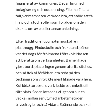
finansierat av kommunen. Det är fint med
bolagisering och outsourcing. Eller hur? I alla
fall, verksamheten verkade bra, ett ställe att få
hjälp och stöd i rollen som förälder om den
skakas om av en eller annan anledning.
Efter traditionellt pumptermoskaffe i
plastmugg, Findusbulle och frukstundspäron
var det dags för fröknarna i förskoleklassen
att berätta om verksamheten. Barnen hade
gjort bordsplaceringen genom att rita sitt hus,
och så fick vi föräldrar leta reda på den
teckning som vi tyckte mest liknade våra hem.
Kul idé. Storebrors verk ledde oss enkelt till
rätt plats. Sedan lotsades vi igenom hur en
vecka i nollan ser ut, med arbetsmetoder,
trivselregler och så vidare. Spännande och kul