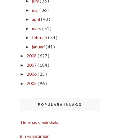
juni
( 36 )
►
maj
( 36 )
►
april
( 43 )
►
mars
( 51 )
►
februari
( 54 )
►
januari
( 41 )
►
2008
( 627 )
►
2007
( 184 )
►
2006
( 25 )
►
2005
( 96 )
►
POPULÄRA INLÄGG
Tidernas sexårskalas.
Bin vs getingar.