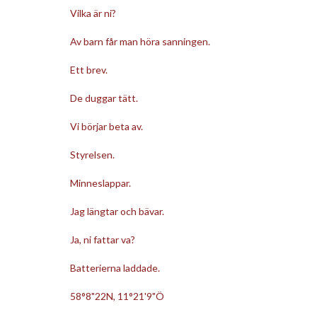
Vilka är ni?
Av barn får man höra sanningen.
Ett brev.
De duggar tätt.
Vi börjar beta av.
Styrelsen.
Minneslappar.
Jag längtar och bävar.
Ja, ni fattar va?
Batterierna laddade.
58°8"22N, 11°21'9"Ö