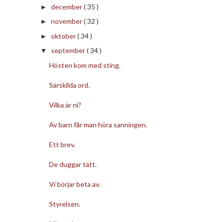
december
( 35 )
►
november
( 32 )
►
oktober
( 34 )
►
september
( 34 )
▼
Hösten kom med sting.
Särskilda ord.
Vilka är ni?
Av barn får man höra sanningen.
Ett brev.
De duggar tätt.
Vi börjar beta av.
Styrelsen.