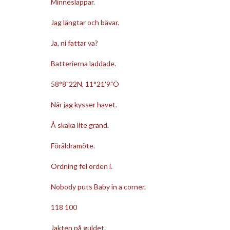
Minneslappar.
Jag längtar och bävar.
Ja, ni fattar va?
Batterierna laddade.
58°8"22N, 11°21'9"Ö
När jag kysser havet.
Å skaka lite grand.
Föräldramöte.
Ordning fel orden i.
Nobody puts Baby in a corner.
118 100
Jakten på guldet.