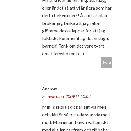
Hm, skriver du om mig/oss idag,
eller är det så att vi är flera som har
detta bekymmer?! Å andra sidan
brukar jag tänka att jag råkar
glömma dessa lappar för att jag
faktiskt kommer ihåg det viktiga,
barnen! Tänk om det vore tvärt
om.. Hemska tanke :)
Svara
Anonym
24 september 2009 kl. 10:08
Mini´s skola skickar allt via mejl
och därför så blir alla svar via mejl
med. Men innan, huvva va hemskt
med alla lappar fram och tillbaka.