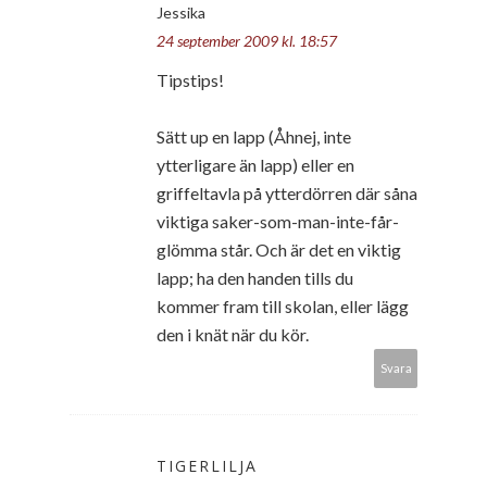
Jessika
24 september 2009 kl. 18:57
Tipstips!
Sätt up en lapp (Åhnej, inte
ytterligare än lapp) eller en
griffeltavla på ytterdörren där såna
viktiga saker-som-man-inte-får-
glömma står. Och är det en viktig
lapp; ha den handen tills du
kommer fram till skolan, eller lägg
den i knät när du kör.
Svara
TIGERLILJA