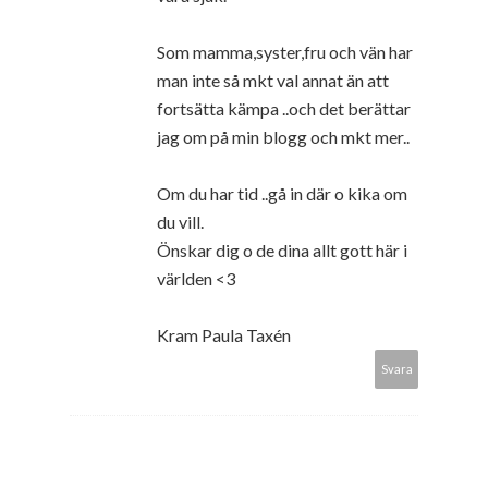
Som mamma,syster,fru och vän har
man inte så mkt val annat än att
fortsätta kämpa ..och det berättar
jag om på min blogg och mkt mer..
Om du har tid ..gå in där o kika om
du vill.
Önskar dig o de dina allt gott här i
världen <3
Kram Paula Taxén
Svara