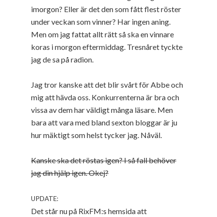
imorgon? Eller är det den som fått flest röster
under veckan som vinner? Har ingen aning.
Men om jag fattat allt rätt så ska en vinnare
koras i morgon eftermiddag. Tresnåret tyckte
jag de sa på radion.
Jag tror kanske att det blir svårt för Abbe och
mig att hävda oss. Konkurrenterna är bra och
vissa av dem har väldigt många läsare. Men
bara att vara med bland sexton bloggar är ju
hur mäktigt som helst tycker jag. Nåväl.
Kanske ska det röstas igen? I så fall behöver
jag din hjälp igen. Okej?
UPDATE:
Det står nu på RixFM:s hemsida att