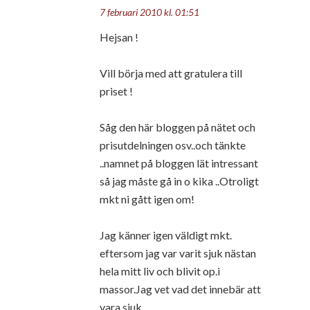
7 februari 2010 kl. 01:51
Hejsan !
Vill börja med att gratulera till
priset !
Såg den här bloggen på nätet och
prisutdelningen osv..och tänkte
..namnet på bloggen lät intressant
så jag måste gå in o kika ..Otroligt
mkt ni gått igen om!
Jag känner igen väldigt mkt.
eftersom jag var varit sjuk nästan
hela mitt liv och blivit op.i
massor.Jag vet vad det innebär att
vara sjuk.