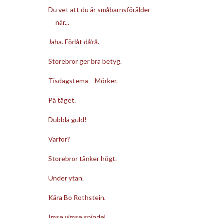
Du vet att du är småbarnsförälder
när...
Jaha. Förlåt då'rå.
Storebror ger bra betyg.
Tisdagstema – Mörker.
På tåget.
Dubbla guld!
Varför?
Storebror tänker högt.
Under ytan.
Kära Bo Rothstein.
Imse vimse spindel.