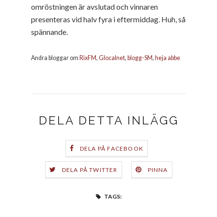
omröstningen är avslutad och vinnaren
presenteras vid halv fyra i eftermiddag. Huh, så
spännande.
Andra bloggar om
RixFM
,
Glocalnet
,
blogg-SM
,
heja abbe
DELA DETTA INLÄGG
DELA PÅ FACEBOOK
DELA PÅ TWITTER
PINNA
TAGS: