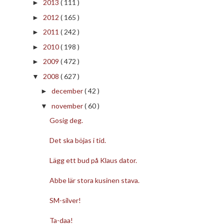
2013
( 111 )
►
2012
( 165 )
►
2011
( 242 )
►
2010
( 198 )
►
2009
( 472 )
►
2008
( 627 )
▼
december
( 42 )
►
november
( 60 )
▼
Gosig deg.
Det ska böjas i tid.
Lägg ett bud på Klaus dator.
Abbe lär stora kusinen stava.
SM-silver!
Ta-daa!