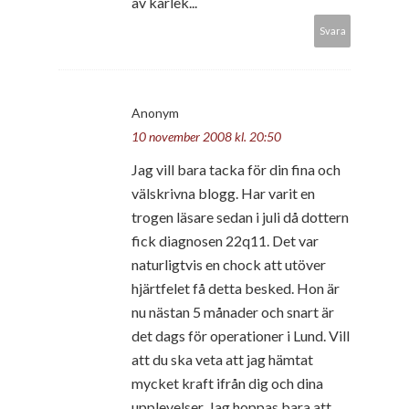
av kärlek...
Svara
Anonym
10 november 2008 kl. 20:50
Jag vill bara tacka för din fina och
välskrivna blogg. Har varit en
trogen läsare sedan i juli då dottern
fick diagnosen 22q11. Det var
naturligtvis en chock att utöver
hjärtfelet få detta besked. Hon är
nu nästan 5 månader och snart är
det dags för operationer i Lund. Vill
att du ska veta att jag hämtat
mycket kraft ifrån dig och dina
upplevelser. Jag hoppas bara att