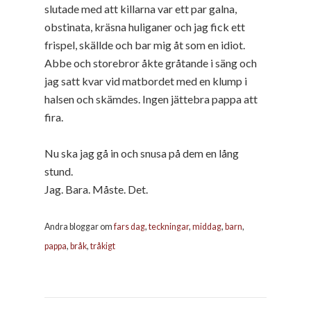
slutade med att killarna var ett par galna,
obstinata, kräsna huliganer och jag fick ett
frispel, skällde och bar mig åt som en idiot.
Abbe och storebror åkte gråtande i säng och
jag satt kvar vid matbordet med en klump i
halsen och skämdes. Ingen jättebra pappa att
fira.
Nu ska jag gå in och snusa på dem en lång
stund.
Jag. Bara. Måste. Det.
Andra bloggar om
fars dag
,
teckningar
,
middag
,
barn
,
pappa
,
bråk
,
tråkigt