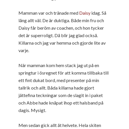
Mamman var och tränade med
Daisy
idag. Så
lång allt väl. De är duktiga. Både min fru och
Daisy får beröm av coachen, och hon tycker
det är superroligt. Då blir jag glad också.
Killarna och jag var hemma och gjorde lite av
varje.
När mamman kom hem stack jag ut på en
springtur i ösregnet för att komma tillbaka till
ett fint dukat bord, med presenter på min
tallrik och allt. Båda killarna hade gjort
jättefina teckningar som de slagit in i paket
och Abbe hade knåpat ihop ett halsband på
dagis. Mysigt.
Men sedan gick allt åt helvete. Hela skiten