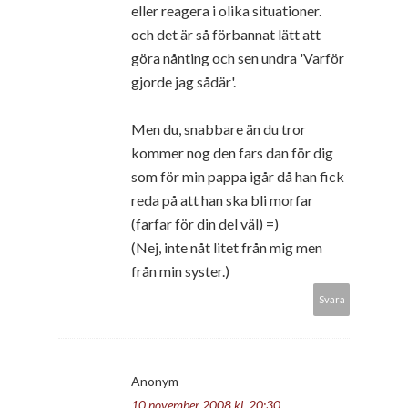
eller reagera i olika situationer.
och det är så förbannat lätt att
göra nånting och sen undra 'Varför
gjorde jag sådär'.
Men du, snabbare än du tror
kommer nog den fars dan för dig
som för min pappa igår då han fick
reda på att han ska bli morfar
(farfar för din del väl) =)
(Nej, inte nåt litet från mig men
från min syster.)
Svara
Anonym
10 november 2008 kl. 20:30