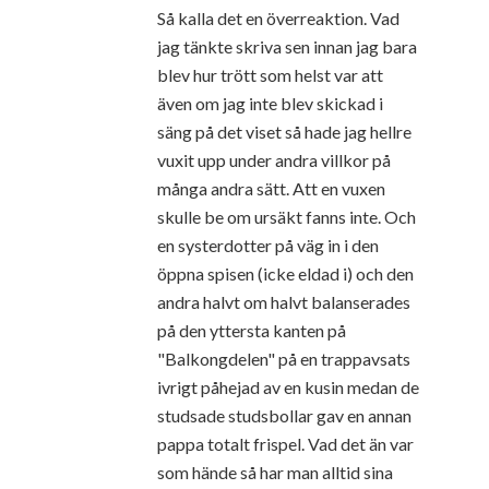
Så kalla det en överreaktion. Vad
jag tänkte skriva sen innan jag bara
blev hur trött som helst var att
även om jag inte blev skickad i
säng på det viset så hade jag hellre
vuxit upp under andra villkor på
många andra sätt. Att en vuxen
skulle be om ursäkt fanns inte. Och
en systerdotter på väg in i den
öppna spisen (icke eldad i) och den
andra halvt om halvt balanserades
på den yttersta kanten på
"Balkongdelen" på en trappavsats
ivrigt påhejad av en kusin medan de
studsade studsbollar gav en annan
pappa totalt frispel. Vad det än var
som hände så har man alltid sina