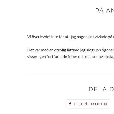
PÅ A
Vi överlevde! Inte för att jag någonsin tvivlade på 
Det var med en otrolig lättnad jag slog upp ögonen 
visserligen fortfarande feber och massor av host
DELA 
DELA PÅ FACEBOOK