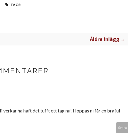
TAGS:
Äldre inlägg →
MMENTARER
i verkar ha haft det tufft ett tag nu! Hoppas ni får en bra jul
Svara