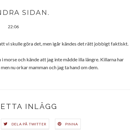
NDRA SIDAN.
22:06
att vi skulle göra det, men igår kändes det rätt jobbigt faktiskt.
i morse och kände att jag inte mådde illa längre. Killarna har
a, men nu orkar mamman och jag ta hand om dem.
DETTA INLÄGG
DELA PÅ TWITTER
PINNA