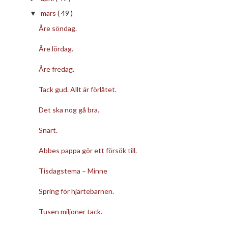
mars
( 49 )
▼
Åre söndag.
Åre lördag.
Åre fredag.
Tack gud. Allt är förlåtet.
Det ska nog gå bra.
Snart.
Abbes pappa gör ett försök till.
Tisdagstema – Minne
Spring för hjärtebarnen.
Tusen miljoner tack.