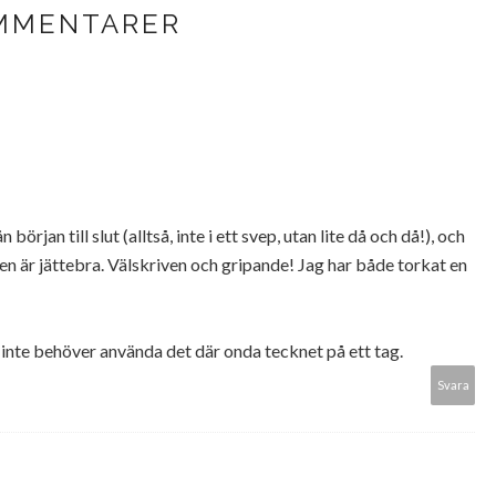
MMENTARER
 början till slut (alltså, inte i ett svep, utan lite då och då!), och
gen är jättebra. Välskriven och gripande! Jag har både torkat en
inte behöver använda det där onda tecknet på ett tag.
Svara