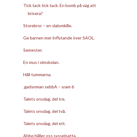
Tick tack tick tack. En bomb på väg att
brisera?
Storebror – en slalomkille.
Ge barnen mer inflytande över SAOL.
Semester.
En mus i simskolan.
Håll tummarna.
.gadsnman sebbA – sram 6
Talets onsdag, del tre.
Talets onsdag, del två.
Talets onsdag, del ett.
Abbe håller oss sysselsatta.