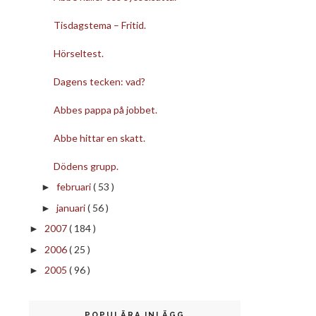
Tisdagstema – Fritid.
Hörseltest.
Dagens tecken: vad?
Abbes pappa på jobbet.
Abbe hittar en skatt.
Dödens grupp.
februari
( 53 )
►
januari
( 56 )
►
2007
( 184 )
►
2006
( 25 )
►
2005
( 96 )
►
POPULÄRA INLÄGG