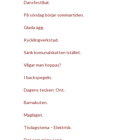
Dansfestibal.
På söndag börjar sommartiden.
Glada ägg.
Kycklingverkstad.
Sänk komunalskatten istället.
Vågar man hoppas?
I backspegeln.
Dagens tecken: Ont.
Barnakuten.
Magläget.
Tisdagstema – Elektrisk.
Det som göms i snö.