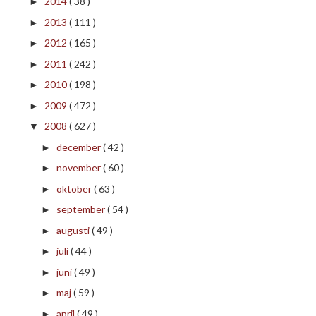
2014
( 38 )
►
2013
( 111 )
►
2012
( 165 )
►
2011
( 242 )
►
2010
( 198 )
►
2009
( 472 )
►
2008
( 627 )
▼
december
( 42 )
►
november
( 60 )
►
oktober
( 63 )
►
september
( 54 )
►
augusti
( 49 )
►
juli
( 44 )
►
juni
( 49 )
►
maj
( 59 )
►
april
( 49 )
►