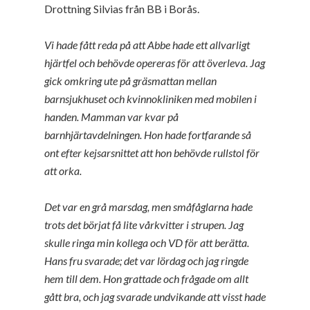
Drottning Silvias från BB i Borås.
Vi hade fått reda på att Abbe hade ett allvarligt
hjärtfel och behövde opereras för att överleva. Jag
gick omkring ute på gräsmattan mellan
barnsjukhuset och kvinnokliniken med mobilen i
handen. Mamman var kvar på
barnhjärtavdelningen. Hon hade fortfarande så
ont efter kejsarsnittet att hon behövde rullstol för
att orka.
Det var en grå marsdag, men småfåglarna hade
trots det börjat få lite vårkvitter i strupen. Jag
skulle ringa min kollega och VD för att berätta.
Hans fru svarade; det var lördag och jag ringde
hem till dem. Hon grattade och frågade om allt
gått bra, och jag svarade undvikande att visst hade