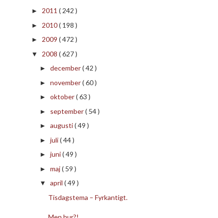
2011
( 242 )
►
2010
( 198 )
►
2009
( 472 )
►
2008
( 627 )
▼
december
( 42 )
►
november
( 60 )
►
oktober
( 63 )
►
september
( 54 )
►
augusti
( 49 )
►
juli
( 44 )
►
juni
( 49 )
►
maj
( 59 )
►
april
( 49 )
▼
Tisdagstema – Fyrkantigt.
Men hur?!