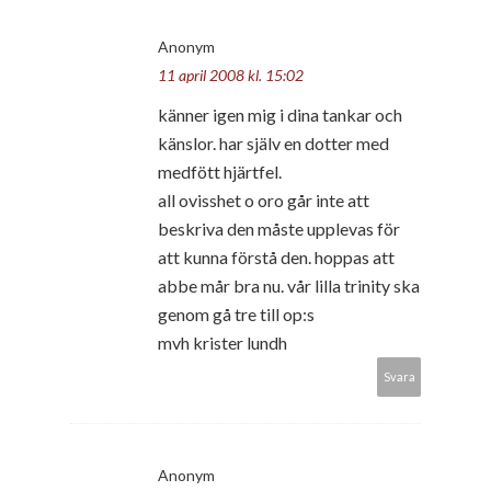
Anonym
11 april 2008 kl. 15:02
känner igen mig i dina tankar och
känslor. har själv en dotter med
medfött hjärtfel.
all ovisshet o oro går inte att
beskriva den måste upplevas för
att kunna förstå den. hoppas att
abbe mår bra nu. vår lilla trinity ska
genom gå tre till op:s
mvh krister lundh
Svara
Anonym