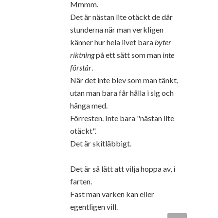
Mmmm.
Det är nästan lite otäckt de där
stunderna när man verkligen
känner hur hela livet bara
byter
riktning
på ett sätt som man
inte
förstår
.
När det inte blev som man tänkt,
utan man bara får hålla i sig och
hänga med.
Förresten. Inte bara "nästan lite
otäckt".
Det är skitläbbigt.
Det är så lätt att vilja hoppa av, i
farten.
Fast man varken kan eller
egentligen vill.