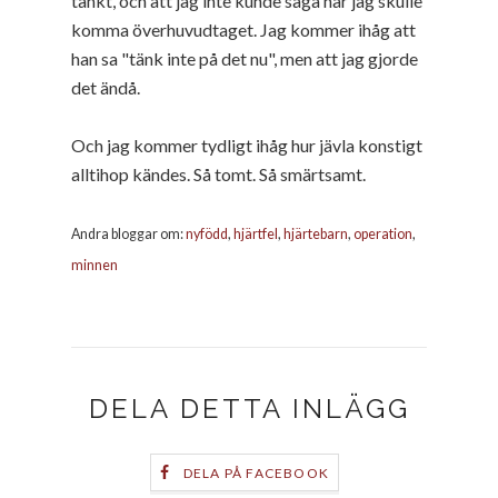
tänkt, och att jag inte kunde säga när jag skulle
komma överhuvudtaget. Jag kommer ihåg att
han sa "tänk inte på det nu", men att jag gjorde
det ändå.
Och jag kommer tydligt ihåg hur jävla konstigt
alltihop kändes. Så tomt. Så smärtsamt.
Andra bloggar om:
nyfödd
,
hjärtfel
,
hjärtebarn
,
operation
,
minnen
DELA DETTA INLÄGG
DELA PÅ FACEBOOK