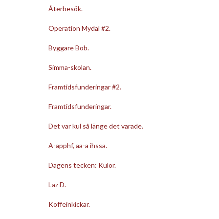
Återbesök.
Operation Mydal #2.
Byggare Bob.
Simma-skolan.
Framtidsfunderingar #2.
Framtidsfunderingar.
Det var kul så länge det varade.
A-apphf, aa-a ihssa.
Dagens tecken: Kulor.
Laz D.
Koffeinkickar.