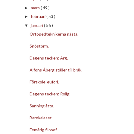
mars
( 49 )
►
februari
( 53 )
►
januari
( 56 )
▼
Ortopedteknikerna nästa.
Snöstorm.
Dagens tecken: Arg.
Alfons Åberg ställer till bråk.
Förskole-eufori.
Dagens tecken: Rolig.
Sanning åtta.
Barnkalaset.
Femårig filosof.