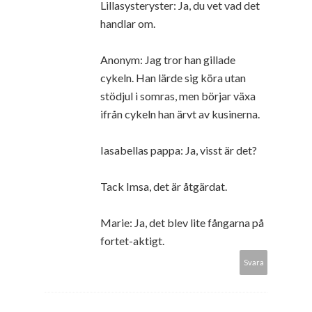
Lillasysteryster: Ja, du vet vad det
handlar om.
Anonym: Jag tror han gillade
cykeln. Han lärde sig köra utan
stödjul i somras, men börjar växa
ifrån cykeln han ärvt av kusinerna.
Iasabellas pappa: Ja, visst är det?
Tack Imsa, det är åtgärdat.
Marie: Ja, det blev lite fångarna på
fortet-aktigt.
Svara