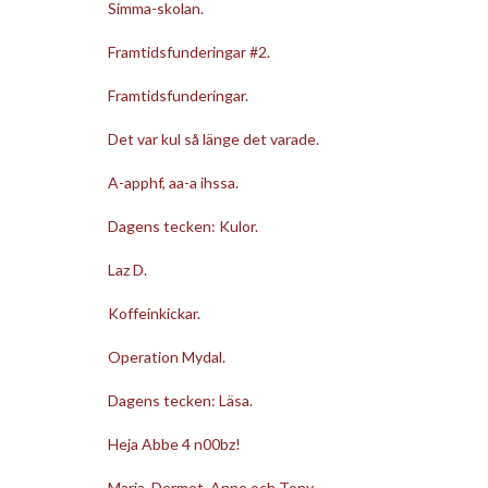
Simma-skolan.
Framtidsfunderingar #2.
Framtidsfunderingar.
Det var kul så länge det varade.
A-apphf, aa-a ihssa.
Dagens tecken: Kulor.
Laz D.
Koffeinkickar.
Operation Mydal.
Dagens tecken: Läsa.
Heja Abbe 4 n00bz!
Maria, Dermot, Anne och Tony.