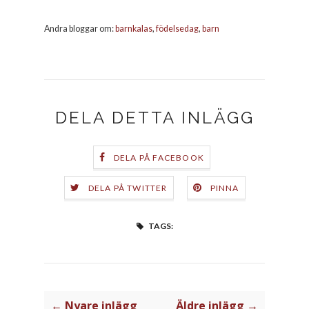
Andra bloggar om:
barnkalas
,
födelsedag
,
barn
DELA DETTA INLÄGG
DELA PÅ FACEBOOK
DELA PÅ TWITTER
PINNA
TAGS:
← Nyare inlägg
Äldre inlägg →