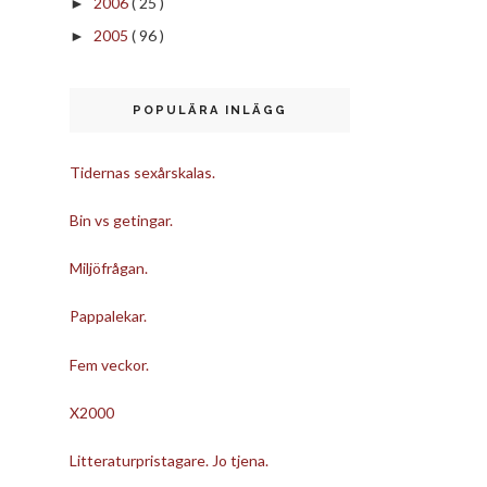
2006
( 25 )
►
2005
( 96 )
►
POPULÄRA INLÄGG
Tidernas sexårskalas.
Bin vs getingar.
Miljöfrågan.
Pappalekar.
Fem veckor.
X2000
Litteraturpristagare. Jo tjena.