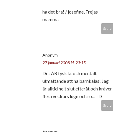
ha det bra! / josefine, Frejas
mamma
Svara
Anonym
27 januari 2008 kl. 23:15
Det ÄR fysiskt och mentalt
utmattande att ha barnkalas! Jag
är alltid helt slut efteråt och kräver
flera veckors lugn och ro... :-D
Svara
Anonym