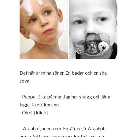
Det här är mina söner. En badar och en ska
sova.
–Pappa, titta på mig. Jag har skägg och lång
lugg. Ta ett kort nu.
–Okej. [klick]
– A-aahpf, neeea em. En, åå, ee, å. A-aahph
amaa. (≈Pappa, mer napp. En, två, tre, två.