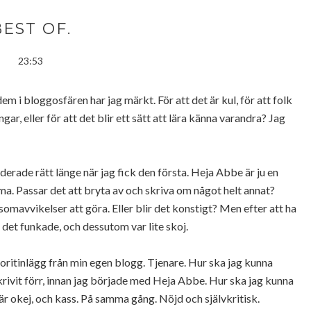
BEST OF.
23:53
em i bloggosfären har jag märkt. För att det är kul, för att folk
ar, eller för att det blir ett sätt att lära känna varandra? Jag
erade rätt länge när jag fick den första. Heja Abbe är ju en
ma. Passar det att bryta av och skriva om något helt annat?
mavvikelser att göra. Eller blir det konstigt? Men efter att ha
 det funkade, och dessutom var lite skoj.
voritinlägg från min egen blogg. Tjenare. Hur ska jag kunna
skrivit förr, innan jag började med Heja Abbe. Hur ska jag kunna
t är okej, och kass. På samma gång. Nöjd och självkritisk.