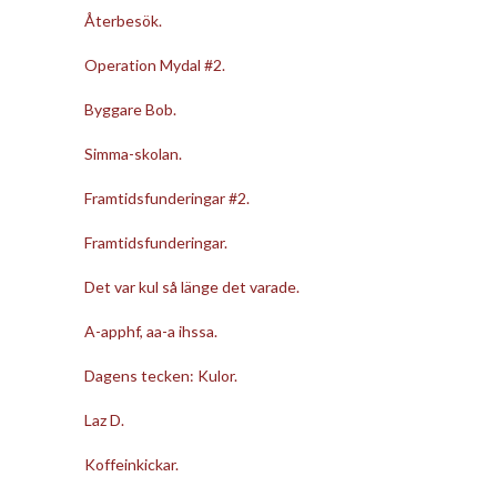
Återbesök.
Operation Mydal #2.
Byggare Bob.
Simma-skolan.
Framtidsfunderingar #2.
Framtidsfunderingar.
Det var kul så länge det varade.
A-apphf, aa-a ihssa.
Dagens tecken: Kulor.
Laz D.
Koffeinkickar.