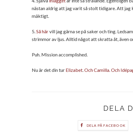
4. Själva
inlägget
är inte så strålande. Egentligen b
nästan aldrig att jag varit så stolt tidigare. Att ja
mäktigt.
5.
Så här
vill jag gärna se på saker och ting. Ledsam o
strimmor av ljus. Alltid något att skratta åt, även 
Puh. Mission accomplished.
Nu är det din tur
Elizabet
.
Och Camilla.
Och Idépa
DELA 
DELA PÅ FACEBOOK