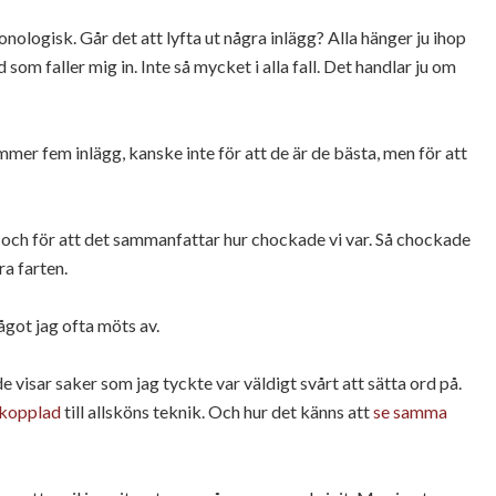
ologisk. Går det att lyfta ut några inlägg? Alla hänger ju ihop
d som faller mig in. Inte så mycket i alla fall. Det handlar ju om
mmer fem inlägg, kanske inte för att de är de bästa, men för att
a, och för att det sammanfattar hur chockade vi var. Så chockade
a farten.
ågot jag ofta möts av.
 de visar saker som jag tyckte var väldigt svårt att sätta ord på.
ppkopplad
till allsköns teknik. Och hur det känns att
se samma