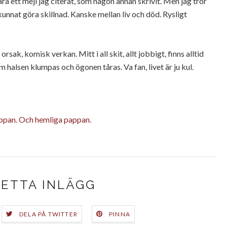
ara ett mejl jag citerat, som någon annan skrivit. Men jag tror
g kunnat göra skillnad. Kanske mellan liv och död. Rysligt
rsak, komisk verkan. Mitt i all skit, allt jobbigt, finns alltid
om halsen klumpas och ögonen tåras. Va fan, livet är ju kul.
ppan.
Och hemliga pappan.
DETTA INLÄGG
DELA PÅ TWITTER
PINNA