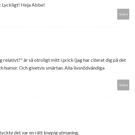
a: Lyckligt! Heja Abbe!
Svara
g relativt?" är så otroligt mitt i prick (jag har citerat dig på det
ch humor. Och givetvis smärtan. Alla livsnödvändiga
Svara
g tyckte det var en rätt knepig utmaning.