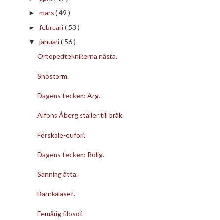
mars
( 49 )
►
februari
( 53 )
►
januari
( 56 )
▼
Ortopedteknikerna nästa.
Snöstorm.
Dagens tecken: Arg.
Alfons Åberg ställer till bråk.
Förskole-eufori.
Dagens tecken: Rolig.
Sanning åtta.
Barnkalaset.
Femårig filosof.