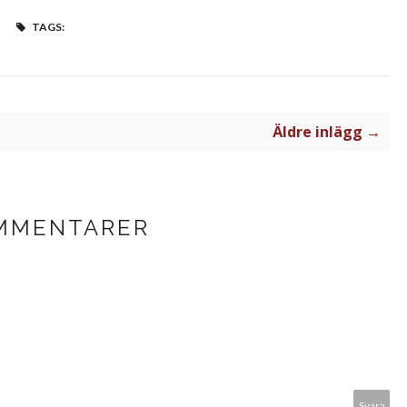
TAGS:
Äldre inlägg →
MMENTARER
Svara