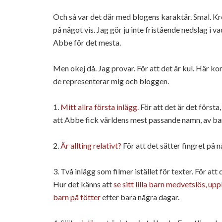
Och så var det där med blogens karaktär. Smal. Kron
på något vis. Jag gör ju inte fristående nedslag i va
Abbe för det mesta.
Men okej då. Jag provar. För att det är kul. Här ko
de representerar mig och bloggen.
1.
Mitt allra första inlägg.
För att det är det först
att Abbe fick världens mest passande namn, av bar
2.
Är allting relativt?
För att det sätter fingret på n
3. Två inlägg som filmer istället för texter. För att
Hur det känns att
se sitt lilla barn medvetslös, u
barn på fötter
efter bara några dagar.