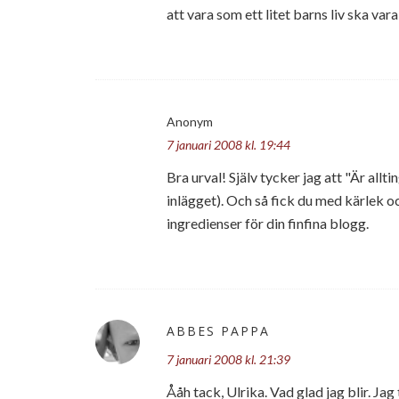
att vara som ett litet barns liv ska var
Anonym
7 januari 2008 kl. 19:44
Bra urval! Själv tycker jag att "Är alltin
inlägget). Och så fick du med kärlek o
ingredienser för din finfina blogg.
ABBES PAPPA
7 januari 2008 kl. 21:39
Ååh tack, Ulrika. Vad glad jag blir. Ja