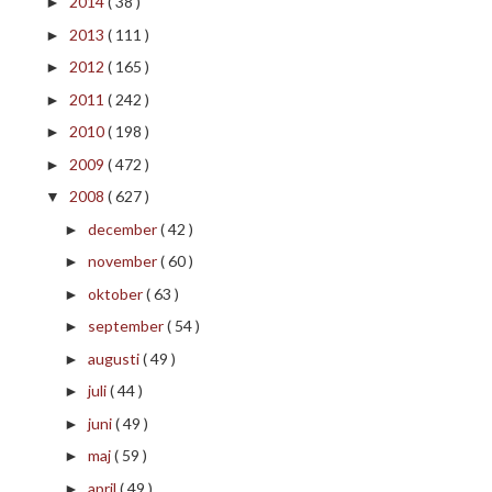
2014
( 38 )
►
2013
( 111 )
►
2012
( 165 )
►
2011
( 242 )
►
2010
( 198 )
►
2009
( 472 )
►
2008
( 627 )
▼
december
( 42 )
►
november
( 60 )
►
oktober
( 63 )
►
september
( 54 )
►
augusti
( 49 )
►
juli
( 44 )
►
juni
( 49 )
►
maj
( 59 )
►
april
( 49 )
►