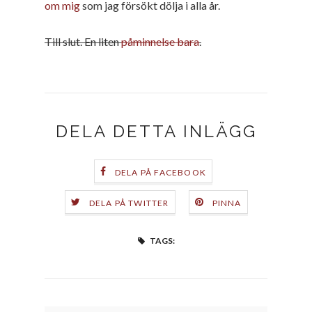
om mig
som jag försökt dölja i alla år.
Till slut. En liten
påminnelse bara
.
DELA DETTA INLÄGG
DELA PÅ FACEBOOK
DELA PÅ TWITTER
PINNA
TAGS: