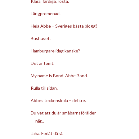
Klara, färdiga, rösta.
Långpromenad.
Heja Abbe – Sveriges bästa blogg?
Bushuset.
Hamburgare idag kanske?
Det är tomt.
My name is Bond. Abbe Bond.
Rulla till sidan.
Abbes teckenskola – del tre.
Du vet att du är småbarnsförälder
när...
Jaha. Förlåt då'rå.