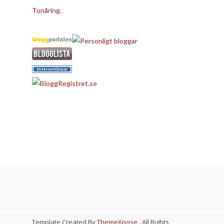
Tonåring.
Template Created By
ThemeXpose
. All Rights