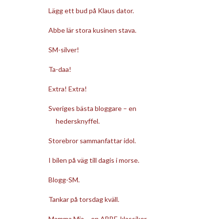
Lägg ett bud på Klaus dator.
Abbe lär stora kusinen stava.
SM-silver!
Ta-daa!
Extra! Extra!
Sveriges bästa bloggare – en
hedersknyffel.
Storebror sammanfattar idol.
I bilen på väg till dagis i morse.
Blogg-SM.
Tankar på torsdag kväll.
Mamma Mia – en ABBE-klassiker.