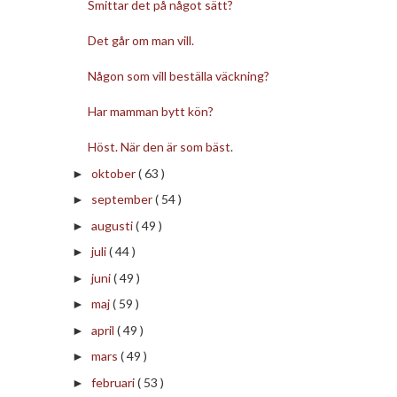
Smittar det på något sätt?
Det går om man vill.
Någon som vill beställa väckning?
Har mamman bytt kön?
Höst. När den är som bäst.
oktober
( 63 )
►
september
( 54 )
►
augusti
( 49 )
►
juli
( 44 )
►
juni
( 49 )
►
maj
( 59 )
►
april
( 49 )
►
mars
( 49 )
►
februari
( 53 )
►