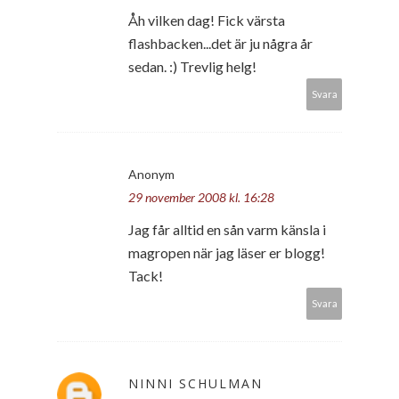
Åh vilken dag! Fick värsta
flashbacken...det är ju några år
sedan. :) Trevlig helg!
Svara
Anonym
29 november 2008 kl. 16:28
Jag får alltid en sån varm känsla i
magropen när jag läser er blogg!
Tack!
Svara
NINNI SCHULMAN