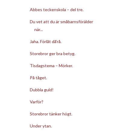
Abbes teckenskola – del tre.
Du vet att du är småbarnsförälder
när...
Jaha. Förlåt då'rå.
Storebror ger bra betyg.
Tisdagstema – Mörker.
På tåget.
Dubbla guld!
Varför?
Storebror tänker högt.
Under ytan.