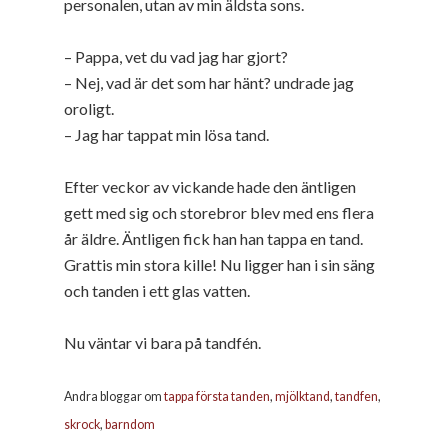
personalen, utan av min äldsta sons.
– Pappa, vet du vad jag har gjort?
– Nej, vad är det som har hänt? undrade jag
oroligt.
– Jag har tappat min lösa tand.
Efter veckor av vickande hade den äntligen
gett med sig och storebror blev med ens flera
år äldre. Äntligen fick han han tappa en tand.
Grattis min stora kille! Nu ligger han i sin säng
och tanden i ett glas vatten.
Nu väntar vi bara på tandfén.
Andra bloggar om
tappa första tanden
,
mjölktand
,
tandfen
,
skrock
,
barndom