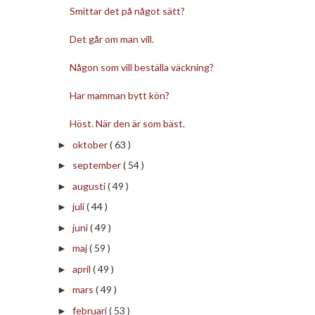
Smittar det på något sätt?
Det går om man vill.
Någon som vill beställa väckning?
Har mamman bytt kön?
Höst. När den är som bäst.
oktober
( 63 )
►
september
( 54 )
►
augusti
( 49 )
►
juli
( 44 )
►
juni
( 49 )
►
maj
( 59 )
►
april
( 49 )
►
mars
( 49 )
►
februari
( 53 )
►