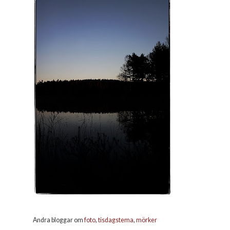
Andra bloggar om
foto
,
tisdagstema
,
mörker