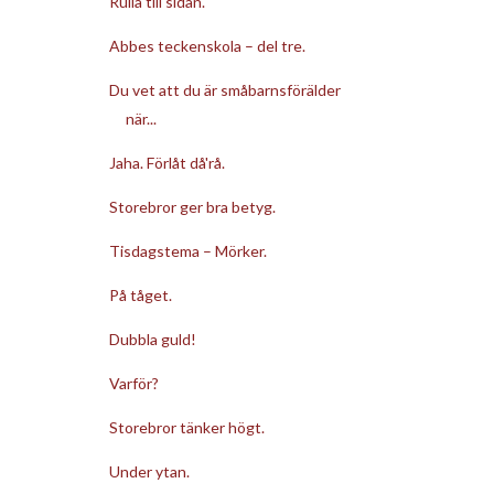
Rulla till sidan.
Abbes teckenskola – del tre.
Du vet att du är småbarnsförälder
när...
Jaha. Förlåt då'rå.
Storebror ger bra betyg.
Tisdagstema – Mörker.
På tåget.
Dubbla guld!
Varför?
Storebror tänker högt.
Under ytan.