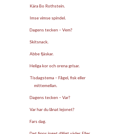
Kära Bo Rothstein.
Imse vimse spindel.
Dagens tecken – Vem?
Skitsnack.
Abbe fjäskar.
Heliga kor och orena grisar.
Tisdagstema – Fågel, fisk eller
mittemellan.
Dagens tecken – Var?
Var har du lånat lejonet?
Fars dag.
Det finns inget dåligt väder. Eller