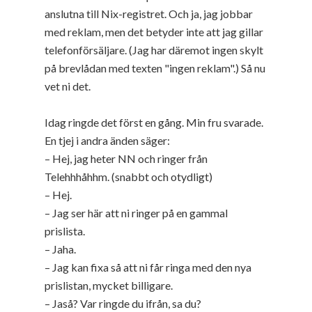
anslutna till Nix-registret. Och ja, jag jobbar
med reklam, men det betyder inte att jag gillar
telefonförsäljare. (Jag har däremot ingen skylt
på brevlådan med texten "ingen reklam".) Så nu
vet ni det.
Idag ringde det först en gång. Min fru svarade.
En tjej i andra änden säger:
– Hej, jag heter NN och ringer från
Telehhhåhhm. (snabbt och otydligt)
– Hej.
– Jag ser här att ni ringer på en gammal
prislista.
– Jaha.
– Jag kan fixa så att ni får ringa med den nya
prislistan, mycket billigare.
– Jaså? Var ringde du ifrån, sa du?