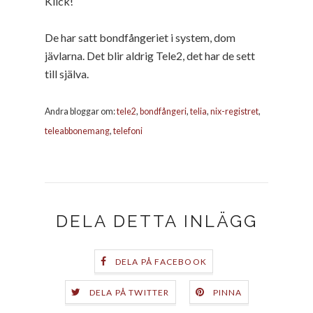
Klick!
De har satt bondfångeriet i system, dom
jävlarna. Det blir aldrig Tele2, det har de sett
till själva.
Andra bloggar om:
tele2
,
bondfångeri
,
telia
,
nix-registret
,
teleabbonemang
,
telefoni
DELA DETTA INLÄGG
DELA PÅ FACEBOOK
DELA PÅ TWITTER
PINNA