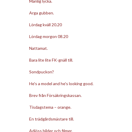
Manlig lycka.
Arga gubben.
Lördag kväll 20.20
Lördag morgon 08.20
Nattamat.
Bara lite lite FK-gnäll till.
Sondpuckon?
He's a model and he's looking good.
Brev från Försäkringskassan.
Tisdagstema – orange.
En trädgårdsmästare till.
Adjöss bilder och filmer.