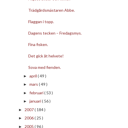
Trädgårdsmästaren Abbe.
Flaggan i topp.
Dagens tecken – Fredagsmys.
Fina fisken.
Det gick åt helvete!
Sova med fienden.
april
( 49 )
►
mars
( 49 )
►
februari
( 53 )
►
januari
( 56 )
►
2007
( 184 )
►
2006
( 25 )
►
2005
( 96 )
►