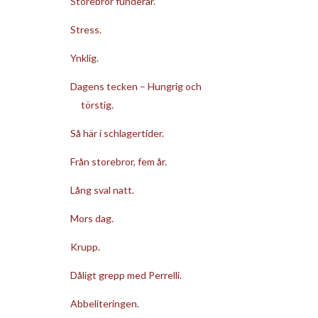
Storebror funderar.
Stress.
Ynklig.
Dagens tecken – Hungrig och
törstig.
Så här i schlagertider.
Från storebror, fem år.
Lång sval natt.
Mors dag.
Krupp.
Dåligt grepp med Perrelli.
Abbeliteringen.