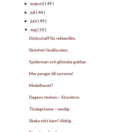
augusti
( 49 )
►
juli
( 44 )
►
juni
( 49 )
►
maj
( 59 )
▼
Dödsstraff för reklamfilm.
Skönhet i kvällssolen.
Spiderman och glömska gubbar.
Mer pengar till syrrorna!
Medelhavet?
Dagens tecken – Storebror.
Tisdagstema – randig.
Skaka mitt barn? Aldrig.