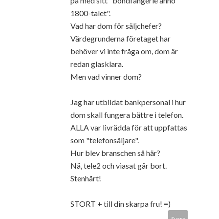
på med sitt "bondfångerie anno
1800-talet".
Vad har dom för säljchefer?
Värdegrunderna företaget har
behöver vi inte fråga om, dom är
redan glasklara.
Men vad vinner dom?
Jag har utbildat bankpersonal i hur
dom skall fungera bättre i telefon.
ALLA var livrädda för att uppfattas
som "telefonsäljare".
Hur blev branschen så här?
Nä, tele2 och viasat går bort.
Stenhårt!
STORT + till din skarpa fru! =)
Svara