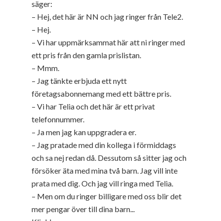
säger:
– Hej, det här är NN och jag ringer från Tele2.
– Hej.
– Vi har uppmärksammat här att ni ringer med
ett pris från den gamla prislistan.
– Mmm.
– Jag tänkte erbjuda ett nytt
företagsabonnemang med ett bättre pris.
– Vi har Telia och det här är ett privat
telefonnummer.
– Ja men jag kan uppgradera er.
– Jag pratade med din kollega i förmiddags
och sa nej redan då. Dessutom så sitter jag och
försöker äta med mina två barn. Jag vill inte
prata med dig. Och jag vill ringa med Telia.
– Men om du ringer billigare med oss blir det
mer pengar över till dina barn...