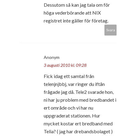
Dessutom så kan jag tala om för
höga vederbörande att NIX
registret inte gäller för företag.
Svara
Anonym
3 augusti 2010 kl. 09:28
Fick idag ett samtal från
telenjnjbbj, var ringer du iftån
frågade jag då. Tele2 svarade hon,
ni har ju problem med bredbandet i
ert område och vi har nu
uppgraderat stationen. Hur
mycket kostar ert bredband med
Telia? ( jag har drebandsbolaget )