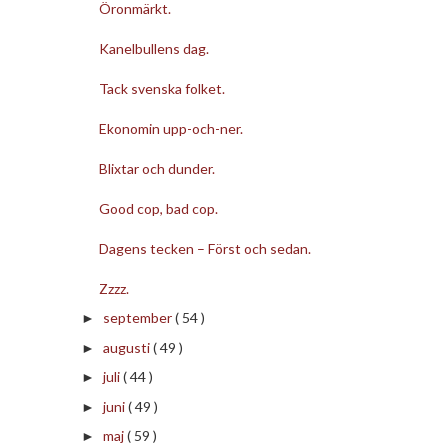
Öronmärkt.
Kanelbullens dag.
Tack svenska folket.
Ekonomin upp-och-ner.
Blixtar och dunder.
Good cop, bad cop.
Dagens tecken – Först och sedan.
Zzzz.
september
( 54 )
►
augusti
( 49 )
►
juli
( 44 )
►
juni
( 49 )
►
maj
( 59 )
►